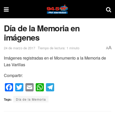
Día de la Memoria en
imágenes
A
24 de marzo de 2017
Tiempo de lectura: 1 minuto
A
Imágenes registradas en el Monumento a la Memoria de
Las Varillas
Compartir:
F
T
E
W
T
a
wi
m
h
el
Tags:
Día de la Memoria
c
tt
ail
at
e
e
er
s
gr