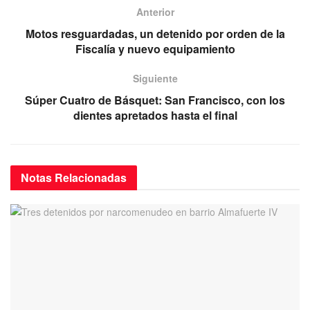
b
A
a
Anterior
o
p
m
Motos resguardadas, un detenido por orden de la
Fiscalía y nuevo equipamiento
o
p
k
Siguiente
Súper Cuatro de Básquet: San Francisco, con los
dientes apretados hasta el final
Notas
Relacionadas