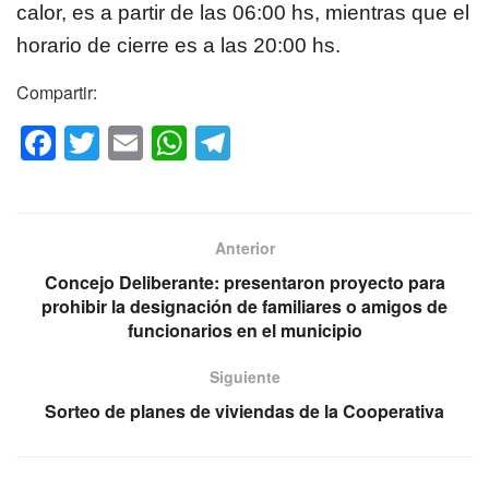
calor, es a partir de las 06:00 hs, mientras que el
horario de cierre es a las 20:00 hs.
Compartir:
F
T
E
W
T
a
wi
m
h
el
c
tt
ail
at
e
e
er
s
gr
Anterior
b
A
a
Concejo Deliberante: presentaron proyecto para
o
p
m
prohibir la designación de familiares o amigos de
funcionarios en el municipio
o
p
k
Siguiente
Sorteo de planes de viviendas de la Cooperativa