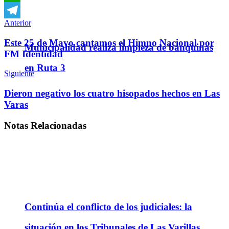
WhatsApp
Anterior
Telegram
Este 25 de Mayo cantamos el Himno Nacional por
Municipalidad realiza limpieza de banquinas
FM Identidad
en Ruta 3
Siguiente
Dieron negativo los cuatro hisopados hechos en Las
Varas
Notas
Relacionadas
Continúa el conflicto de los judiciales: la
situación en los Tribunales de Las Varillas