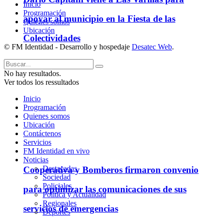
Inicio
Programación
apoyar al municipio en la Fiesta de las
Quienes somos
Ubicación
Colectividades
© FM Identidad - Desarrollo y hospedaje
Desatec Web
.
No hay resultados.
Ver todos los ressultados
Inicio
Programación
Quienes somos
Ubicación
Contáctenos
Servicios
FM Identidad en vivo
Noticias
Destacadas
Cooperativa y Bomberos firmaron convenio
Sociedad
Policiales
para optimizar las comunicaciones de sus
Política y Actualidad
Regionales
servicios de emergencias
Deportes