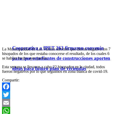
Cooperativa a IPET 263 firmaron convenio
La Municipalidad de Las Varillas informó que dieron negativo los 7
hisopados de los que restaba conocerse el resultado, de los cuales 6
para que estudiantes de construcciones aporten
se habían hecho ayer jueves.
Esta semana se llevaron a cabo 22 hisopados en la ciudad, todos
ideas para futuro plan de viviendas
fueron negativos por lo que seguimos en zona blanca de covid-19.
Compartir:
Facebook
Twitter
Email