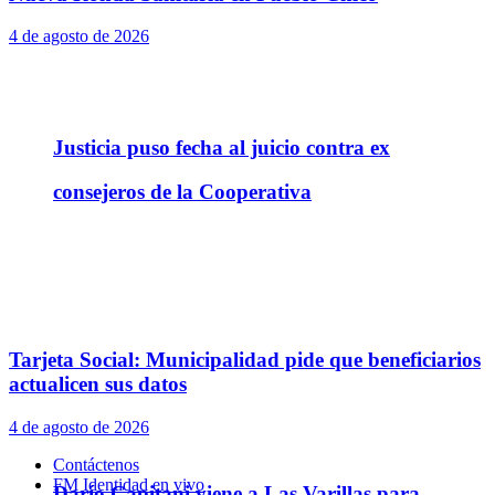
4 de agosto de 2026
Justicia puso fecha al juicio contra ex
consejeros de la Cooperativa
Tarjeta Social: Municipalidad pide que beneficiarios
actualicen sus datos
4 de agosto de 2026
Contáctenos
FM Identidad en vivo
Darío Capitani viene a Las Varillas para