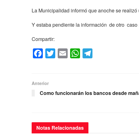
La Municipalidad informó que anoche se realizó
Y estaba pendiente la información de otro caso
Compartir:
F
T
E
W
T
a
wi
m
h
el
c
tt
ail
at
e
e
er
s
gr
Anterior
b
A
a
Como funcionarán los bancos desde ma
o
p
m
o
p
k
Notas
Relacionadas