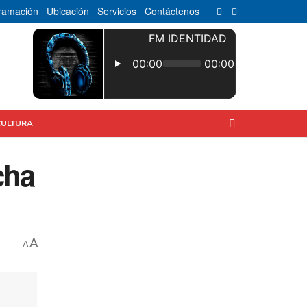
ramación
Ubicación
Servicios
Contáctenos
CULTURA
cha
A
A