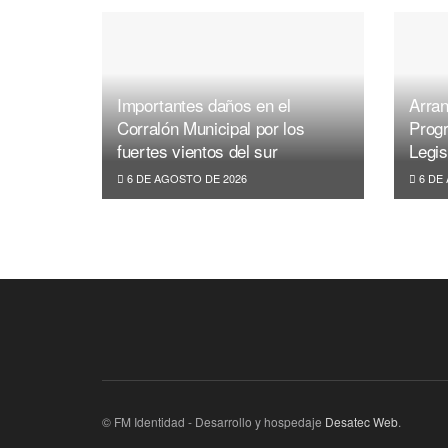
Importantes daños en el
Arran
Corralón Municipal por los
Prog
fuertes vientos del sur
Legis
6 DE AGOSTO DE 2026
6 DE
© FM Identidad - Desarrollo y hospedaje
Desatec Web
.