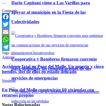
Darío Capitani viene a Las Varillas para
—
Compartir:
apoyar al municipio en la Fiesta de las
Colectividades
Facebook
Twitter
Email
WhatsApp
Tags:
allanamientos
Operativo
robos
Telegram
Anterior
Cooperativa y Bomberos firmaron convenio
Accidente fatal en Pozo del Molle. Un muerto y cinco
para optimizar las comunicaciones de sus
heridos, dos de ellos en estado delicado
servicios de emergencias
Siguiente
En Pozo del Molle construirán 60 viviendas con
recursos propios
Notas
Relacionadas