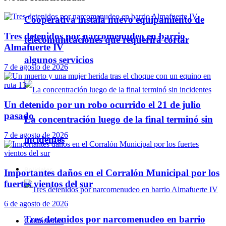
Cooperativa instala nuevo equipamiento de
Tres detenidos por narcomenudeo en barrio
telecomunicaciones que requerirá cortar
Almafuerte IV
algunos servicios
7 de agosto de 2026
Un detenido por un robo ocurrido el 21 de julio
pasado
La concentración luego de la final terminó sin
7 de agosto de 2026
incidentes
Policiales
Importantes daños en el Corralón Municipal por los
fuertes vientos del sur
6 de agosto de 2026
Tres detenidos por narcomenudeo en barrio
Contáctenos