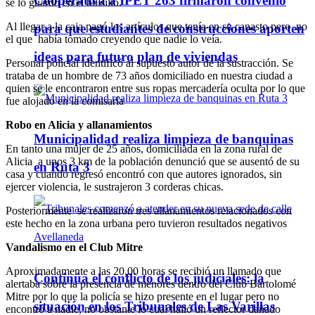
Cooperativa a IPET 263 firmaron convenio
se lo guardó en el bolsillo.
Al llegar a la caja pagó los artículos que tenía en su canasto pero no
para que estudiantes de construcciones aporten
el que había tomado creyendo que nadie lo veía.
ideas para futuro plan de viviendas
Personal policial identificó al supuesto autor de la sustracción. Se
trataba de un hombre de 73 años domiciliado en nuestra ciudad a
quien se le encontraron entre sus ropas mercadería oculta por lo que
fue alojado en la comisaría
Robo en Alicia y allanamientos
Municipalidad realiza limpieza de banquinas
En tanto una mujer de 25 años, domiciliada en la zona rural de
Alicia a unos 3 km de la población denunció que se ausentó de su
en Ruta 3
casa y cuando regresó encontró con que autores ignorados, sin
ejercer violencia, le sustrajeron 3 corderas chicas.
Posteriormente se realizaron tres allanamientos relacionados con
este hecho en la zona urbana pero tuvieron resultados negativos
Vandalismo en el Club Mitre
Aproximadamente a las 20,00 horas se recibió un llamado que
Continúa el conflicto de los judiciales: la
alertaba sobre la presencia de menores dentro del Club Bartolomé
Mitre por lo que la policía se hizo presente en el lugar pero no
situación en los Tribunales de Las Varillas
encontró a nadie, no obstante lo cual halló un reflector dañado