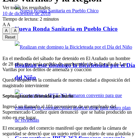
Ver todos los ressultados
10 de diciembre de 2018
Tiempo de lectura: 2 minutos
A
A
Nueva Ronda Sanitaria en Pueblo Chico
A
A
Reset
En el mediodía del sábado fue detenido en El Arañado un hombre
de 28 años que tenía pedido de aprehensión de la fiscalía de Las
Realizan este domingo la Bicicleteada por el Día
Varillas por los delitos de amenaza y coacción
del Niño
Quedó alojado en la comisaría de nuestra ciudad a disposición del
magistrado interviniente
Septuagenario detenido por hurto
Ingresó un llamado al 101 proveniente de un empleado del
Supermercado Cordiez quien denunció que se había producido un
robo en ese lugar.
El encargado del comercio manifestó que mediante la cámara de
seguridad se detectó que un sujeto retiró un objeto de una góndola y