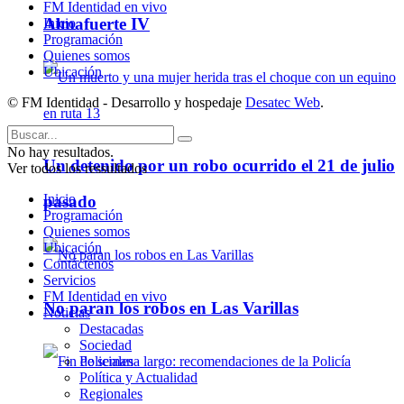
FM Identidad en vivo
Almafuerte IV
Inicio
Programación
Quienes somos
Ubicación
© FM Identidad - Desarrollo y hospedaje
Desatec Web
.
No hay resultados.
Un detenido por un robo ocurrido el 21 de julio
Ver todos los ressultados
Inicio
pasado
Programación
Quienes somos
Ubicación
Contáctenos
Servicios
FM Identidad en vivo
No paran los robos en Las Varillas
Noticias
Destacadas
Sociedad
Policiales
Política y Actualidad
Regionales