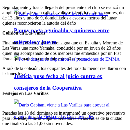
Seguidamente y tras la llegada del presidente del club se realizó un
amplio patrullaje y en calle Lavalle se identificó a tres menores, dos
de 13 años y uno de 9, domiciliados a escasos metros del lugar
quienes reconocieron la autoría del daño
Pauny paga aguinaldo y quincena entre
Colisión en Las Varas
miércoles y jueves
Finalmente, el parte policial consigna que en España y Moreno de
Las Varas una moto Yamaha, conducida por un joven de 23 años
quien iba acompañado de dos menores fue embestida por un Fiat
Duna que manejaba un hombre de 60 años
A raíz de la colisión, los ocupantes del rodado menor resultaron con
lesiones leves.
Justicia puso fecha al juicio contra ex
consejeros de la Cooperativa
Festejos en Las Varillas
Pasadas las 18 del domingo se instrumentó un operativo preventivo
para los festejos de la Copa Libertadores en las calles de la ciudad
que finalizó a las 21,00 sin novedades.