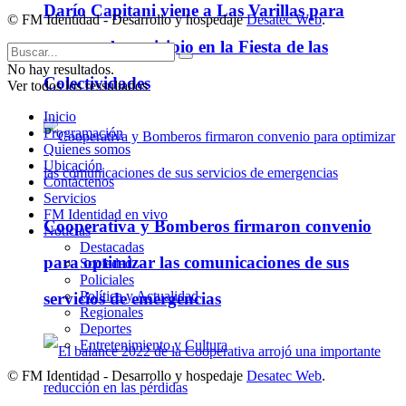
Darío Capitani viene a Las Varillas para
© FM Identidad - Desarrollo y hospedaje
Desatec Web
.
apoyar al municipio en la Fiesta de las
No hay resultados.
Colectividades
Ver todos los ressultados
Inicio
Programación
Quienes somos
Ubicación
Contáctenos
Servicios
FM Identidad en vivo
Cooperativa y Bomberos firmaron convenio
Noticias
Destacadas
para optimizar las comunicaciones de sus
Sociedad
Policiales
Política y Actualidad
servicios de emergencias
Regionales
Deportes
Entretenimiento y Cultura
© FM Identidad - Desarrollo y hospedaje
Desatec Web
.