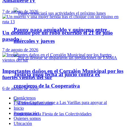
Almafuerte IV
7 de agosto de 2026
Pauny paga aguinaldo y quincena entre
Un detenido por un robo ocurrido el 21 de julio
pasado
miércoles y jueves
7 de agosto de 2026
Importantes daños en el Corralón Municipal por los
Justicia puso fecha al juicio contra ex
fuertes vientos del sur
consejeros de la Cooperativa
6 de agosto de 2026
Contáctenos
FM Identidad en vivo
Inicio
Programación
Quienes somos
Ubicación