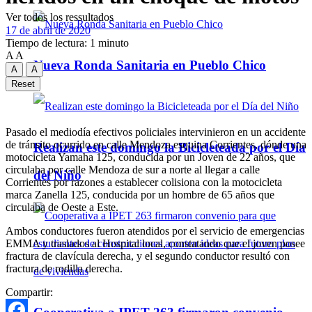
Ver todos los ressultados
17 de abril de 2020
Tiempo de lectura: 1 minuto
A
A
Nueva Ronda Sanitaria en Pueblo Chico
A
A
Reset
Pasado el mediodía efectivos policiales intervinieron en un accidente
de tránsito ocurrido en calle Mendoza esquina Corrientes, dónde una
Realizan este domingo la Bicicleteada por el Día
motocicleta Yamaha 125, conducida por un Joven de 22 años, que
circulaba por calle Mendoza de sur a norte al llegar a calle
del Niño
Corrientes por razones a establecer colisiona con la motocicleta
marca Zanella 125, conducida por un hombre de 65 años que
circulaba de Oeste a Este.
Ambos conductores fueron atendidos por el servicio de emergencias
EMMA y traslados al Hospital local, constatando que el joven posee
fractura de clavícula derecha, y el segundo conductor resultó con
fractura de rodilla derecha.
Compartir: