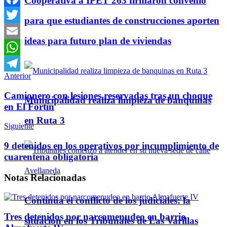
Cooperativa a IPET 263 firmaron convenio
Facebook
para que estudiantes de construcciones aporten
Twitter
ideas para futuro plan de viviendas
Email
WhatsApp
Anterior
Telegram
Camionero con lesiones reservadas tras un choque
Municipalidad realiza limpieza de banquinas
en El Fortín
en Ruta 3
Siguiente
9 detenidos en los operativos por incumplimiento de
cuarentena obligatoria
Notas
Relacionadas
Continúa el conflicto de los judiciales: la
Tres detenidos por narcomenudeo en barrio
situación en los Tribunales de Las Varillas