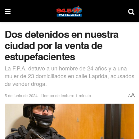
Dos detenidos en nuestra
ciudad por la venta de
estupefacientes
La F.P.A. detuvo a un hombre de 24 años y a una
mujer de 23 domiciliados en calle Laprida, acusados
de vender droga.
A
5 de junio de 2024
Tiempo de lectura: 1 minuto
A