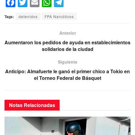
F
T
E
W
T
a
wi
m
h
el
Tags:
detenidos
FPA Narcóticos
c
tt
ail
at
e
e
er
s
gr
Anterior
b
A
a
Aumentaron los pedidos de ayuda en establecimientos
o
p
m
solidarios de la ciudad
o
p
Siguiente
k
Anticipo: Almafuerte le ganó el primer chico a Tokio en
el Torneo Federal de Básquet
Notas
Relacionadas