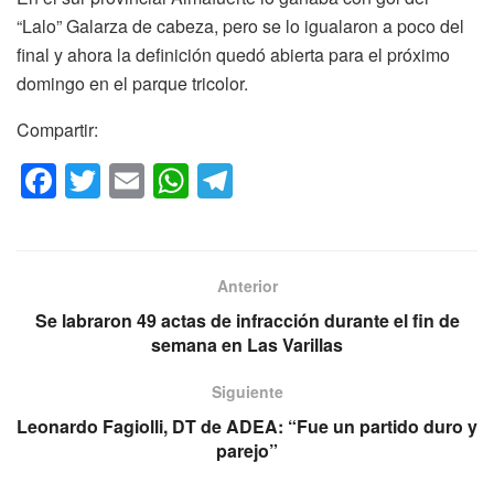
“Lalo” Galarza de cabeza, pero se lo igualaron a poco del
final y ahora la definición quedó abierta para el próximo
domingo en el parque tricolor.
Compartir:
F
T
E
W
T
a
wi
m
h
el
c
tt
ail
at
e
e
er
s
gr
Anterior
b
A
a
Se labraron 49 actas de infracción durante el fin de
o
p
m
semana en Las Varillas
o
p
Siguiente
k
Leonardo Fagiolli, DT de ADEA: “Fue un partido duro y
parejo”