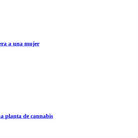
era a una mujer
na planta de cannabis