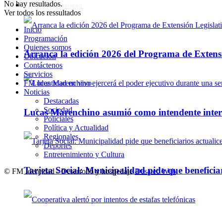
No hay resultados.
Política y Actualidad
Ver todos los ressultados
Inicio
Programación
Quienes somos
Arranca la edición 2026 del Programa de Extensi
Ubicación
Contáctenos
Servicios
FM Identidad en vivo
Noticias
Destacadas
Sociedad
Lucas Marenchino asumió como intendente inter
Policiales
Política y Actualidad
Regionales
Deportes
Entretenimiento y Cultura
Tarjeta Social: Municipalidad pide que beneficiar
© FM Identidad - Desarrollo y hospedaje
Desatec Web
.