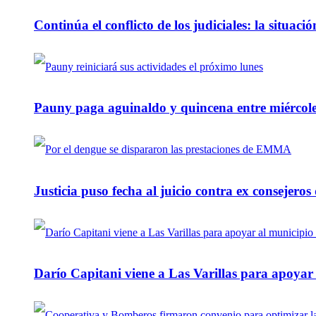
Continúa el conflicto de los judiciales: la situaci
Pauny paga aguinaldo y quincena entre miércole
Justicia puso fecha al juicio contra ex consejeros
Darío Capitani viene a Las Varillas para apoyar a