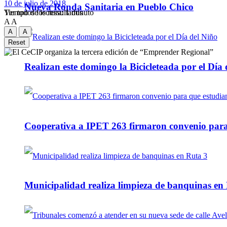
10 de julio de 2018
Nueva Ronda Sanitaria en Pueblo Chico
Tiempo de lectura: 1 minuto
Ver todos los ressultados
A
A
A
A
Reset
Realizan este domingo la Bicicleteada por el Día 
Cooperativa a IPET 263 firmaron convenio para q
Municipalidad realiza limpieza de banquinas en