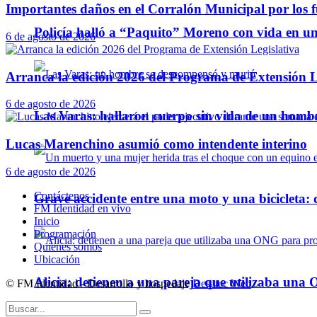
Importantes daños en el Corralón Municipal por los fu
Policía halló a “Paquito” Moreno con vida en u
6 de agosto de 2026
Arranca la edición 2026 del Programa de Extensión L
6 de agosto de 2026
Las Varas: hallaron cuerpo sin vida de un homb
Lucas Marenchino asumió como intendente interino
6 de agosto de 2026
Contáctenos
Grave accidente entre una moto y una bicicleta: 
FM Identidad en vivo
Inicio
Programación
Quienes somos
Ubicación
Alicia: detienen a una pareja que utilizaba un
© FM Identidad - Desarrollo y hospedaje
Desatec Web
.