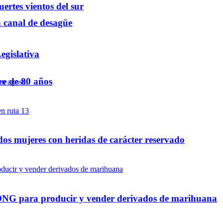
ertes vientos del sur
n canal de desagüe
egislativa
re de 80 años
dos mujeres con heridas de carácter reservado
a ONG para producir y vender derivados de marihuana