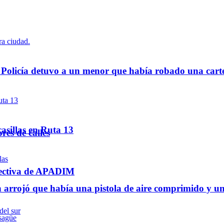
a Policía detuvo a un menor que había robado una cart
asillas en Ruta 13
res de calles
rectiva de APADIM
 arrojó que había una pistola de aire comprimido y u