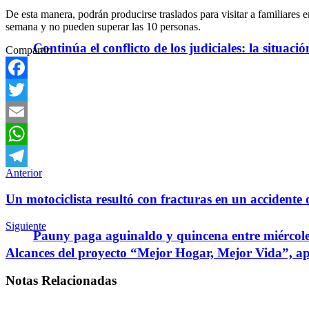
De esta manera, podrán producirse traslados para visitar a familiares 
semana y no pueden superar las 10 personas.
Continúa el conflicto de los judiciales: la situaci
Compartir:
Facebook
Twitter
Email
WhatsApp
Anterior
Telegram
Un motociclista resultó con fracturas en un accidente 
Siguiente
Pauny paga aguinaldo y quincena entre miércole
Alcances del proyecto “Mejor Hogar, Mejor Vida”, ap
Notas
Relacionadas