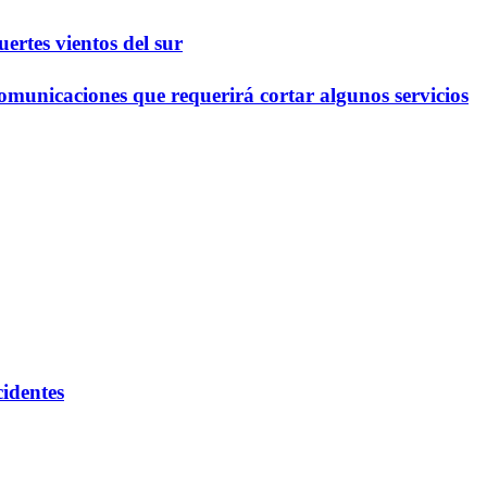
ertes vientos del sur
omunicaciones que requerirá cortar algunos servicios
cidentes