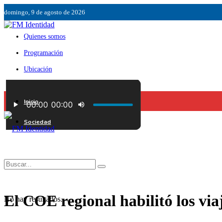
domingo, 9 de agosto de 2026
Quienes somos
Programación
Ubicación
Servicios
Inicio
Contáctenos
Sociedad
El COE regional habilitó los vi
No hay resultados.