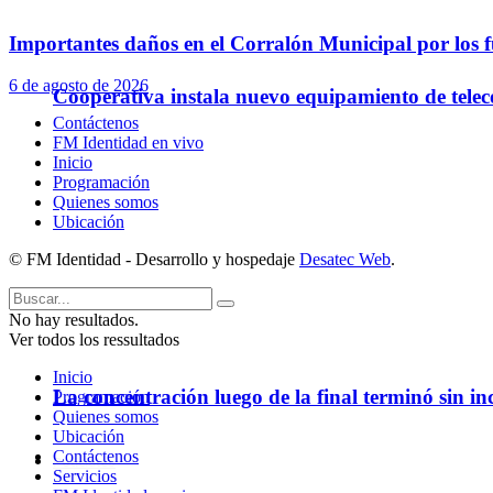
Importantes daños en el Corralón Municipal por los fu
6 de agosto de 2026
Cooperativa instala nuevo equipamiento de telec
Contáctenos
FM Identidad en vivo
Inicio
Programación
Quienes somos
Ubicación
© FM Identidad - Desarrollo y hospedaje
Desatec Web
.
No hay resultados.
Ver todos los ressultados
Inicio
La concentración luego de la final terminó sin in
Programación
Quienes somos
Ubicación
Contáctenos
Policiales
Servicios