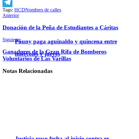
WhatsApp
Tags:
HCD
Nombres de calles
Telegram
Anterior
Donación de la Peña de Estudiantes a Cáritas
Siguiente
Pauny paga aguinaldo y quincena entre
Ganadores de la Gran Rifa de Bomberos
miércoles y jueves
Voluntarios de Las Varillas
Notas
Relacionadas
Justicia puso fecha al juicio contra ex