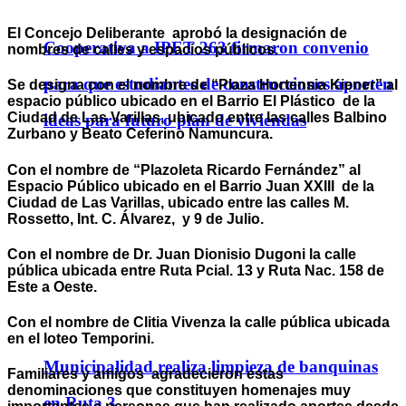
El Concejo Deliberante aprobó la designación de
Cooperativa a IPET 263 firmaron convenio
nombres de calles y espacios públicos.
para que estudiantes de construcciones aporten
Se designa con el nombre de “Plaza Hortensia Kiener” al
espacio público ubicado en el Barrio El Plástico de la
Ciudad de Las Varillas, ubicado entre las calles Balbino
ideas para futuro plan de viviendas
Zurbano y Beato Ceferino Namuncura.
Con el nombre de “Plazoleta Ricardo Fernández” al
Espacio Público ubicado en el Barrio Juan XXIII de la
Ciudad de Las Varillas, ubicado entre las calles M.
Rossetto, Int. C. Álvarez, y 9 de Julio.
Con el nombre de Dr. Juan Dionisio Dugoni la calle
pública ubicada entre Ruta Pcial. 13 y Ruta Nac. 158 de
Este a Oeste.
Con el nombre de Clitia Vivenza la calle pública ubicada
en el loteo Temporini.
Municipalidad realiza limpieza de banquinas
Familiares y amigos agradecieron estas
denominaciones que constituyen homenajes muy
en Ruta 3