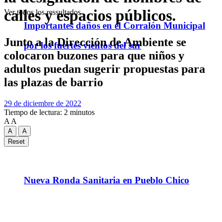
calles y espacios públicos.
Ver todos los ressultados
Importantes daños en el Corralón Municipal
Junto a la Dirección de Ambiente se
por los fuertes vientos del sur
colocaron buzones para que niños y
adultos puedan sugerir propuestas para
las plazas de barrio
29 de diciembre de 2022
Tiempo de lectura: 2 minutos
A
A
A
A
Reset
Nueva Ronda Sanitaria en Pueblo Chico