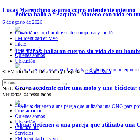
Lucas Marenchino asumió como intendente interino
Policía halló a “Paquito” Moreno con vida en u
6 de agosto de 2026
Contáctenos
FM Identidad en vivo
Inicio
Programación
Las Varas: hallaron cuerpo sin vida de un homb
Quienes somos
Ubicación
© FM Identidad - Desarrollo y hospedaje
Desatec Web
.
Grave accidente entre una moto y una bicicleta: 
No hay resultados.
Ver todos los ressultados
Inicio
Programación
Quienes somos
Ubicación
Alicia: detienen a una pareja que utilizaba un
Contáctenos
Servicios
FM Identidad en vivo