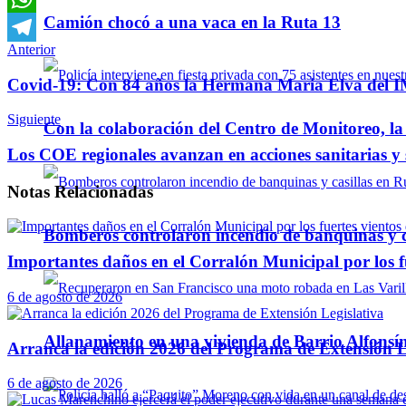
Camión chocó a una vaca en la Ruta 13
WhatsApp
Anterior
Telegram
Covid-19: Con 84 años la Hermana Maria Elva del IMI
Siguiente
Con la colaboración del Centro de Monitoreo, l
Los COE regionales avanzan en acciones sanitarias y 
Notas
Relacionadas
Bomberos controlaron incendio de banquinas y c
Importantes daños en el Corralón Municipal por los fu
6 de agosto de 2026
Allanamiento en una vivienda de Barrio Alfonsín
Arranca la edición 2026 del Programa de Extensión L
6 de agosto de 2026