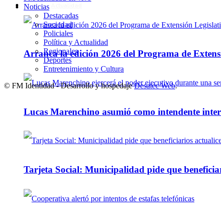
Política y Actualidad
Noticias
Destacadas
Sociedad
Policiales
Política y Actualidad
Regionales
Arranca la edición 2026 del Programa de Extensi
Deportes
Entretenimiento y Cultura
© FM Identidad - Desarrollo y hospedaje
Desatec Web
.
Lucas Marenchino asumió como intendente inter
Tarjeta Social: Municipalidad pide que beneficiar