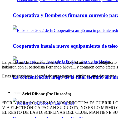
Cooperativa y Bomberos firmaron convenio para 
Cooperativa instala nuevo equipamiento de telec
La pandemia de coronavirus en el mundo y el aislamiento obligatorio a
hablaron con el periodista Fernando Movalli y contaron como afecta su
Estas instituciones, además de otras tantas disciplinas, que destacaron,
La concentración luego de la final terminó sin in
Policiales
Ar
iel Ribone (Pte Huracán)
“POR AHORA LO QUE MÁS NOS PREOCUPA ES CUBRIR LOS
VÍA ELECTRÓNICA PAGAN SU CUOTA, NO ES LO MISMO 
EL RESTO DE LAS DISCIPLINAS DEL CLUB, MANTIENE 