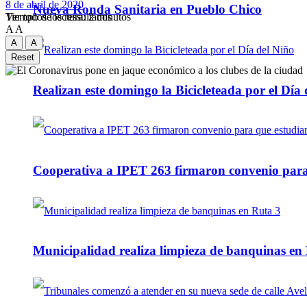
8 de abril de 2020
Nueva Ronda Sanitaria en Pueblo Chico
Tiempo de lectura: 2 minutos
Ver todos los ressultados
A
A
A
A
Reset
Realizan este domingo la Bicicleteada por el Día 
Cooperativa a IPET 263 firmaron convenio para q
Municipalidad realiza limpieza de banquinas en