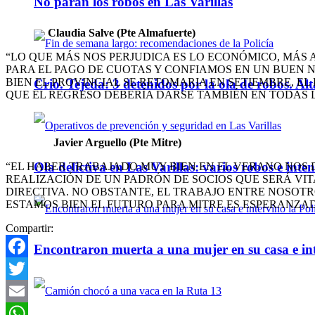
No paran los robos en Las Varillas
Claudia Salve (Pte Almafuerte)
“LO QUE MÁS NOS PERJUDICA ES LO ECONÓMICO, MÁS A
PARA EL PAGO DE CUOTAS Y CONFIAMOS EN UN BUEN 
BIEN EL PROVINCIAL SE RETOMARIA EN SETIEMBRE, E
Crio. Tejeda: 3 detenidos por la ola de robos. Alt
QUE EL REGRESO DEBERÍA DARSE TAMBIÉN EN TODAS L
Javier Arguello (Pte Mitre)
Ola delictiva en Las Varillas: varios robos e inte
“EL HABER TRABAJADO MUY BIEN EN EL VERANO NOS D
REALIZACIÓN DE UN PADRÓN DE SOCIOS QUE SERÁ VIT
DIRECTIVA. NO OBSTANTE, EL TRABAJO ENTRE NOSOTRO
ESTAMOS BIEN EL FUTURO PARA MITRE ES ESPERANZA
Compartir:
Encontraron muerta a una mujer en su casa e inte
Facebook
Twitter
Email