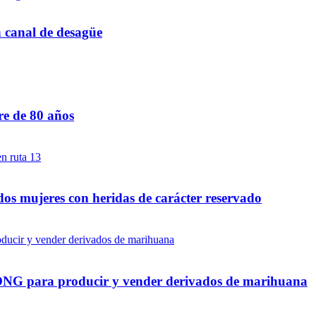
n canal de desagüe
re de 80 años
dos mujeres con heridas de carácter reservado
a ONG para producir y vender derivados de marihuana