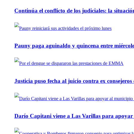
Continúa el conflicto de los judiciales: la situaci
Pauny paga aguinaldo y quincena entre miércole
Justicia puso fecha al juicio contra ex consejeros
Darío Capitani viene a Las Varillas para apoyar a