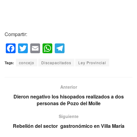
Compartir:
F
T
E
W
T
a
wi
m
h
el
Tags:
concejo
Discapacitados
Ley Provincial
c
tt
ail
at
e
e
er
s
gr
b
A
a
Anterior
o
p
m
Dieron negativo los hisopados realizados a dos
personas de Pozo del Molle
o
p
k
Siguiente
Rebelión del sector gastronómico en Villa María