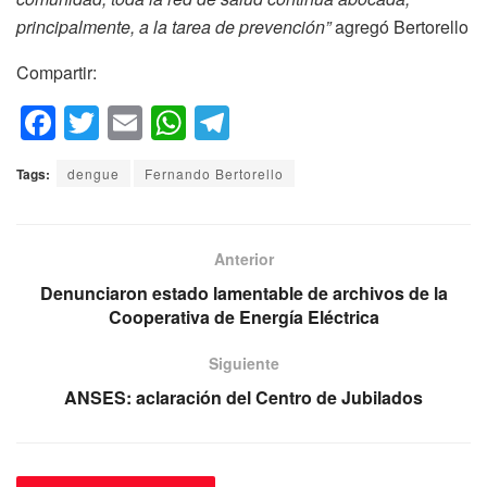
principalmente, a la tarea de prevención”
agregó Bertorello
Compartir:
F
T
E
W
T
a
wi
m
h
el
Tags:
dengue
Fernando Bertorello
c
tt
ail
at
e
e
er
s
gr
b
A
a
Anterior
o
p
m
Denunciaron estado lamentable de archivos de la
Cooperativa de Energía Eléctrica
o
p
k
Siguiente
ANSES: aclaración del Centro de Jubilados