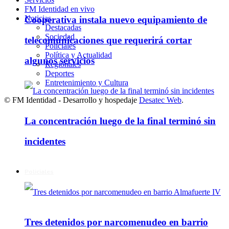
FM Identidad en vivo
Noticias
Cooperativa instala nuevo equipamiento de
Destacadas
Sociedad
telecomunicaciones que requerirá cortar
Policiales
Política y Actualidad
algunos servicios
Regionales
Deportes
Entretenimiento y Cultura
© FM Identidad - Desarrollo y hospedaje
Desatec Web
.
La concentración luego de la final terminó sin
incidentes
Policiales
Tres detenidos por narcomenudeo en barrio