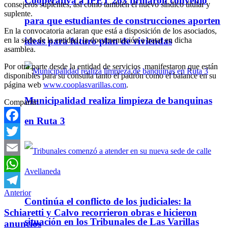
Cooperativa a IPET 263 firmaron convenio
consejeros suplentes, así como también el nuevo síndico titular y
suplente.
para que estudiantes de construcciones aporten
En la convocatoria aclaran que está a disposición de los asociados,
en la sede de la entidad, la documentación a tratar en dicha
ideas para futuro plan de viviendas
asamblea.
Por otra parte desde la entidad de servicios manifestaron que están
disponibles para su consulta tanto el padrón como el balance en su
página web
www.cooplasvarillas.com
.
Municipalidad realiza limpieza de banquinas
Compartir:
en Ruta 3
Facebook
Twitter
Email
WhatsApp
Anterior
Telegram
Continúa el conflicto de los judiciales: la
Schiaretti y Calvo recorrieron obras e hicieron
situación en los Tribunales de Las Varillas
anuncios