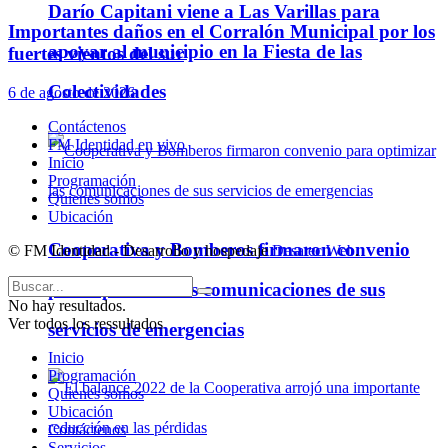
Darío Capitani viene a Las Varillas para
Importantes daños en el Corralón Municipal por los
apoyar al municipio en la Fiesta de las
fuertes vientos del sur
Colectividades
6 de agosto de 2026
Contáctenos
FM Identidad en vivo
Inicio
Programación
Quienes somos
Ubicación
Cooperativa y Bomberos firmaron convenio
© FM Identidad - Desarrollo y hospedaje
Desatec Web
.
para optimizar las comunicaciones de sus
No hay resultados.
Ver todos los ressultados
servicios de emergencias
Inicio
Programación
Quienes somos
Ubicación
Contáctenos
Servicios