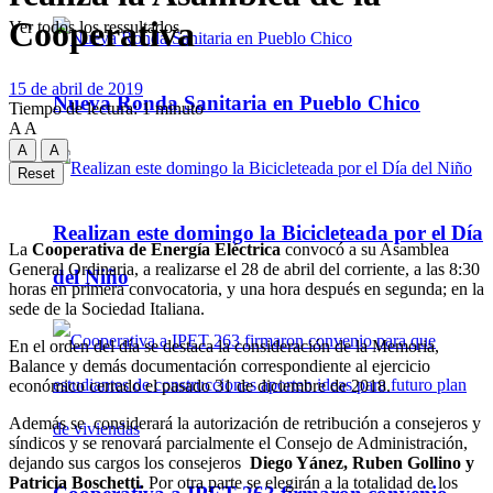
Cooperativa
Ver todos los ressultados
15 de abril de 2019
Nueva Ronda Sanitaria en Pueblo Chico
Tiempo de lectura: 1 minuto
A
A
A
A
Reset
Realizan este domingo la Bicicleteada por el Día
La
Cooperativa de Energía Eléctrica
convocó a su Asamblea
General Ordinaria, a realizarse el 28 de abril del corriente, a las 8:30
del Niño
horas en primera convocatoria, y una hora después en segunda; en la
sede de la Sociedad Italiana.
En el orden del día se destaca la consideración de la Memoria,
Balance y demás documentación correspondiente al ejercicio
económico cerrado el pasado 31 de diciembre de 2018.
Además se considerará la autorización de retribución a consejeros y
síndicos y se renovará parcialmente el Consejo de Administración,
dejando sus cargos los consejeros
Diego Yánez, Ruben Gollino y
Patricia Boschetti.
Por otra parte se elegirán a la totalidad de los