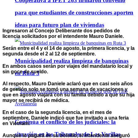
Cooperativa a IPET 263 firmaron convenio
para que estudiantes de construcciones aporten
ideas para futuro plan de viviendas
Ingresaron al Concejo Deliberante dos pedidos de
licencia solicitados por el intendente Mauro Daniele.
Serán entre el 4 y el 14 de agosto, la primera licencia, y la
segunda desde el 2 al 12 de septiembre.
Municipalidad realiza limpieza de banquinas
En ambos casos serán por viajes del mandatario local y
sin goce de sueldo.
en Ruta 3
Al respecto, Mauro Daniele aclaró que en casi seis años
de gestión solo se tomó una semana de vacaciones y
que en agosto viajará con su familia debido a que su hija
mayor se recibirá de médica.
En el caso de la segunda licencia, en el mes de
septiembre, Daniele indicó que fue invitado a una feria
Continúa el conflicto de los judiciales: la
en Vietnam.
situación en los Tribunales de Las Varillas
Aunque lo pagará de su bolsillo, el intendente aseguró