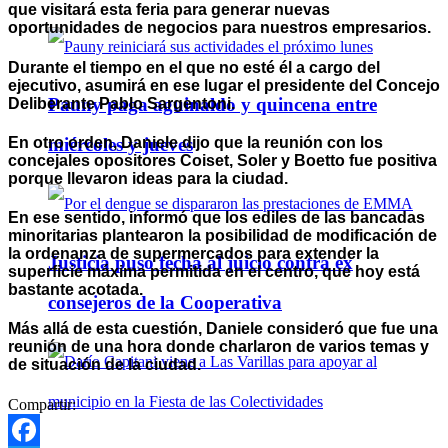
que visitará esta feria para generar nuevas
oportunidades de negocios para nuestros empresarios.
Durante el tiempo en el que no esté él a cargo del
ejecutivo, asumirá en ese lugar el presidente del Concejo
Pauny paga aguinaldo y quincena entre
Deliberante Pablo Sargentoni.
En otro orden, Daniele dijo que la reunión con los
miércoles y jueves
concejales opositores Coiset, Soler y Boetto fue positiva
porque llevaron ideas para la ciudad.
En ese sentido, informó que los ediles de las bancadas
minoritarias plantearon la posibilidad de modificación de
la ordenanza de supermercados para extender la
Justicia puso fecha al juicio contra ex
superficie máxima permitida en el centro, que hoy está
bastante acotada.
consejeros de la Cooperativa
Más allá de esta cuestión, Daniele consideró que fue una
reunión de una hora donde charlaron de varios temas y
de situación de la ciudad.
Compartir: