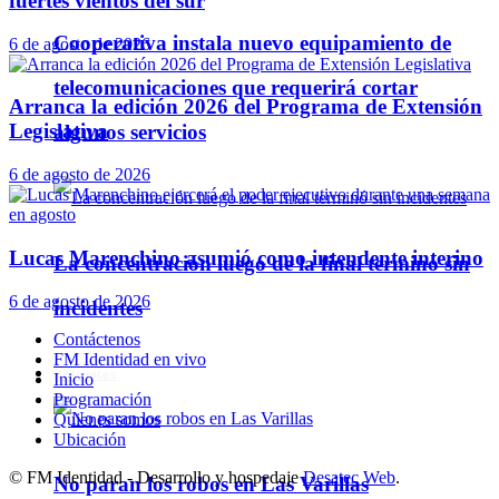
fuertes vientos del sur
Cooperativa instala nuevo equipamiento de
6 de agosto de 2026
telecomunicaciones que requerirá cortar
Arranca la edición 2026 del Programa de Extensión
Legislativa
algunos servicios
6 de agosto de 2026
Lucas Marenchino asumió como intendente interino
La concentración luego de la final terminó sin
6 de agosto de 2026
incidentes
Contáctenos
FM Identidad en vivo
Policiales
Inicio
Programación
Quienes somos
Ubicación
© FM Identidad - Desarrollo y hospedaje
Desatec Web
.
No paran los robos en Las Varillas