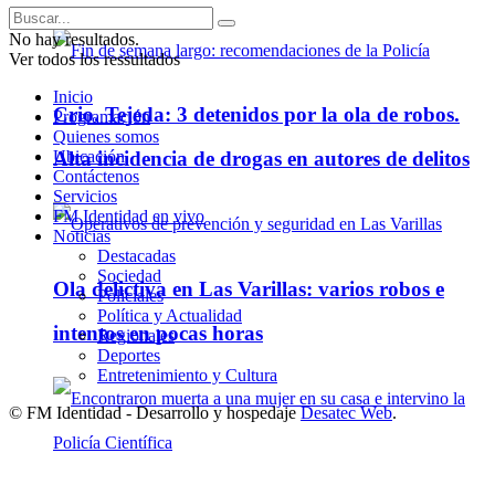
No hay resultados.
Ver todos los ressultados
Inicio
Crio. Tejeda: 3 detenidos por la ola de robos.
Programación
Quienes somos
Ubicación
Alta incidencia de drogas en autores de delitos
Contáctenos
Servicios
FM Identidad en vivo
Noticias
Destacadas
Sociedad
Ola delictiva en Las Varillas: varios robos e
Policiales
Política y Actualidad
intentos en pocas horas
Regionales
Deportes
Entretenimiento y Cultura
© FM Identidad - Desarrollo y hospedaje
Desatec Web
.