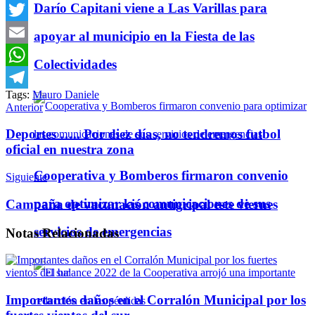
Darío Capitani viene a Las Varillas para
Facebook
Twitter
apoyar al municipio en la Fiesta de las
Email
Colectividades
WhatsApp
Tags:
Mauro Daniele
Telegram
Anterior
Deportes ….. Por diez días, no tendremos futbol
oficial en nuestra zona
Cooperativa y Bomberos firmaron convenio
Siguiente
para optimizar las comunicaciones de sus
Campaña de vacunación antigripal este viernes
servicios de emergencias
Notas
Relacionadas
Importantes daños en el Corralón Municipal por los