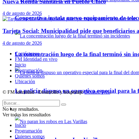
Nueva Ronda Sanitaria en Pueblo Chico
4 de agosto de 2026
Cooperativa instala nuevo equipamiento de telec
Tarjeta Social: Municipalidad pide que beneficiarios a
4 de agosto de 2026
Contáctenos
La concentración luego de la final terminó sin in
FM Identidad en vivo
Inicio
Programación
Quienes somos
Ubicación
La policía dispuso un operativo especial para la f
© FM Identidad - Desarrollo y hospedaje
Desatec Web
.
No hay resultados.
Policiales
Ver todos los ressultados
Inicio
Programación
Quienes somos