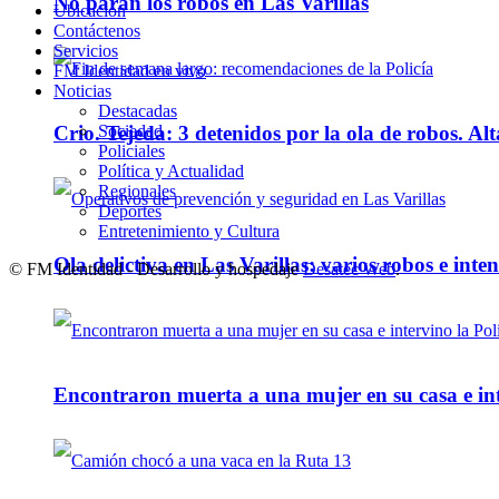
No paran los robos en Las Varillas
Ubicación
Contáctenos
Servicios
FM Identidad en vivo
Noticias
Destacadas
Sociedad
Crio. Tejeda: 3 detenidos por la ola de robos. Alt
Policiales
Política y Actualidad
Regionales
Deportes
Entretenimiento y Cultura
Ola delictiva en Las Varillas: varios robos e inte
© FM Identidad - Desarrollo y hospedaje
Desatec Web
.
Encontraron muerta a una mujer en su casa e inte