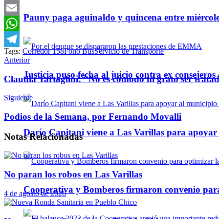
Twitter
Pauny paga aguinaldo y quincena entre miércole
Email
WhatsApp
Tags:
Corredor 158
Fono Bus
Servicio de Transporte
Telegram
Anterior
Justicia puso fecha al juicio contra ex consejeros
Claudia Tartaglini: “No es cómodo ni grato ser trat
Siguiente
Podios de la Semana, por Fernando Movalli
Darío Capitani viene a Las Varillas para apoyar a
Notas
Relacionadas
No paran los robos en Las Varillas
Cooperativa y Bomberos firmaron convenio para 
4 de agosto de 2026