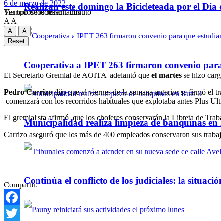
6 de marzo de 2022
Realizan este domingo la Bicicleteada por el Día 
Tiempo de lectura: 1 minuto
Ver todos los ressultados
A
A
A
A
Reset
Cooperativa a IPET 263 firmaron convenio para q
El Secretario Gremial de AOITA adelantó que
el martes
se hizo carg
Pedro Carrizo
dijo que el viernes de la semana anterior se firmó e
comenzará con los recorridos habituales que explotaba antes Plus Ul
El gremialista afirmó que los choferes conservarán la Libreta de Traba
Municipalidad realiza limpieza de banquinas en
Carrizo aseguró que los más de 400 empleados conservaron sus trabajo
Continúa el conflicto de los judiciales: la situaci
Compartir:
Facebook