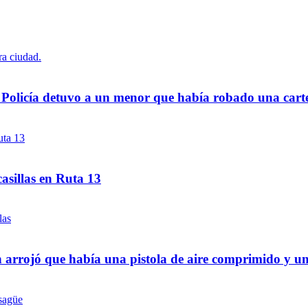
a Policía detuvo a un menor que había robado una cart
asillas en Ruta 13
 arrojó que había una pistola de aire comprimido y u