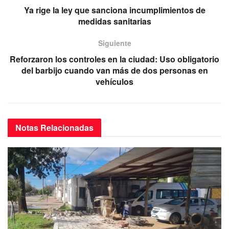
b
A
a
Ya rige la ley que sanciona incumplimientos de
medidas sanitarias
o
p
m
o
p
Siguiente
k
Reforzaron los controles en la ciudad: Uso obligatorio
del barbijo cuando van más de dos personas en
vehículos
Notas
Relacionadas