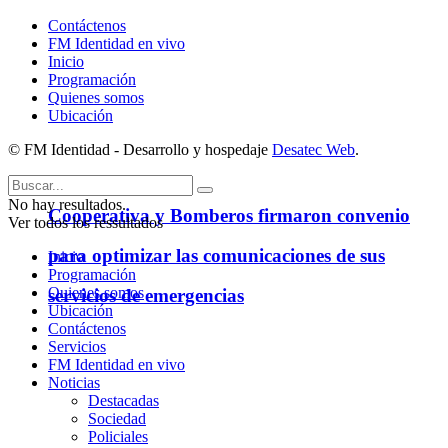
Contáctenos
FM Identidad en vivo
Inicio
Programación
Quienes somos
Ubicación
© FM Identidad - Desarrollo y hospedaje
Desatec Web
.
No hay resultados.
Cooperativa y Bomberos firmaron convenio
Ver todos los ressultados
para optimizar las comunicaciones de sus
Inicio
Programación
Quienes somos
servicios de emergencias
Ubicación
Contáctenos
Servicios
FM Identidad en vivo
Noticias
Destacadas
Sociedad
Policiales