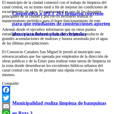
El municipio de la ciudad comenzó con el trabajo de limpieza del
canal central, en su tramo rural a fin de mejorar las condiciones de
escurrimiento de agua. El canal central es uno de los desagües
Cooperativa a IPET 263 firmaron convenio
principales de la ciudad y por eso es necesario realizar el
mantenimiento periódico para el buen funcionamiento de este.
para que estudiantes de construcciones aporten
Además desde el ejecutivo informaron que en otros puntos
ideas para futuro plan de viviendas
estratégicos de la ciudad están realizando limpiezas producto de
grandes acumulaciones de malezas y basura arrastrada por el agua
de las últimas precipitaciones
El Consorcio Canalero San Miguel le prestó al municipio una
retroexcavadora que fue operada por empleados de la dirección de
obras publicas y de la Emav para realizar estas tareas de limpieza en
la zona donde desembocan los excedentes hídricos urbanos del
canal central con el fin de permitir una rápida evacuación de los
mismos.
Compartir:
Facebook
Municipalidad realiza limpieza de banquinas
Twitter
en Ruta 3