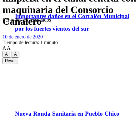
maquinaria del Consorcio
Importantes daños en el Corralón Municipal
Canalero
Ver todos los ressultados
por los fuertes vientos del sur
10 de enero de 2020
Tiempo de lectura: 1 minuto
A
A
A
A
Reset
Nueva Ronda Sanitaria en Pueblo Chico