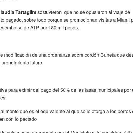
laudia Tartaglin
i sostuvieron que no se opusieron al viaje de
nto pagado, sobre todo porque se promocionan visitas a Miami 
desembolso de ATP por 180 mil pesos.
de modificación de una ordenanza sobre cordón Cuneta que de
emprendimiento futuro
ativa para eximir del pago del 50% de las tasas municipales por
es.
alimento que es el equivalente al que se le otorga a los perros 
len con lo pactado
e seis meses prorrogable por el Municipio si lo considera útil 