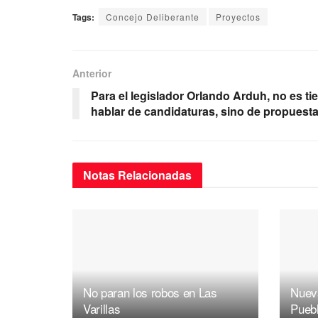
a
wi
m
h
el
Tags:
Concejo Deliberante
Proyectos
c
tt
ail
at
e
e
er
s
gr
b
A
a
Anterior
o
p
m
Para el legislador Orlando Arduh, no es t
hablar de candidaturas, sino de propuest
o
p
k
Notas
Relacionadas
No paran los robos en Las
Nuev
Varillas
Pueb