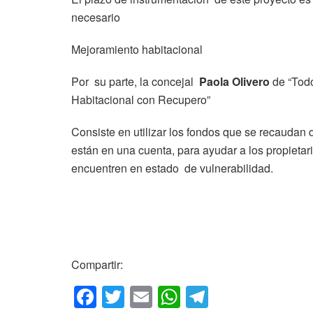
necesario
Mejoramiento habitacional
Por su parte, la concejal
Paola Olivero
de “Todo
Habitacional con Recupero”
Consiste en utilizar los fondos que se recaudan
están en una cuenta, para ayudar a los propietar
encuentren en estado de vulnerabilidad.
Compartir:
F
T
E
W
T