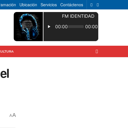
ramación
Ubicación
Servicios
Contáctenos
CULTURA
el
A
A