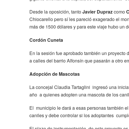
Desde la oposición, tanto
Javier Dupraz
como
C
Chiocarello pero sí les pareció exagerado el mo
más de 1500 dólares y para este viaje hubo un 
Cordón Cuneta
En la sesión fue aprobado también un proyecto 
a calles del barrio Alfonsín que pasarán a otro 
Adopción de Mascotas
La concejal Claudia Tartaglini ingresó una inici
año a quienes adopten una mascota de los canil
El municipio le dará a esas personas también el 
caniles y debe controlar si los adoptantes cump
El plazo de instrumentación de este proyecto es d