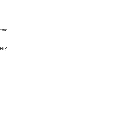
ento
es y