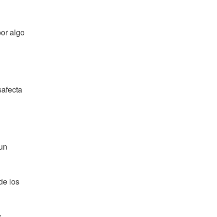
por algo
safecta
 un
de los
y