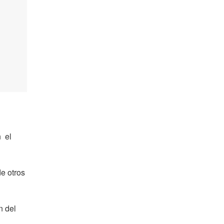
n el
de otros
n del