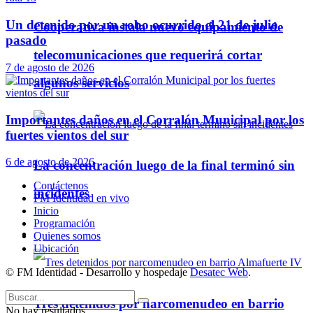
Un detenido por un robo ocurrido el 21 de julio
Cooperativa instala nuevo equipamiento de
pasado
telecomunicaciones que requerirá cortar
7 de agosto de 2026
algunos servicios
Importantes daños en el Corralón Municipal por los
fuertes vientos del sur
6 de agosto de 2026
La concentración luego de la final terminó sin
Contáctenos
incidentes
FM Identidad en vivo
Inicio
Programación
Policiales
Quienes somos
Ubicación
© FM Identidad - Desarrollo y hospedaje
Desatec Web
.
Tres detenidos por narcomenudeo en barrio
No hay resultados.