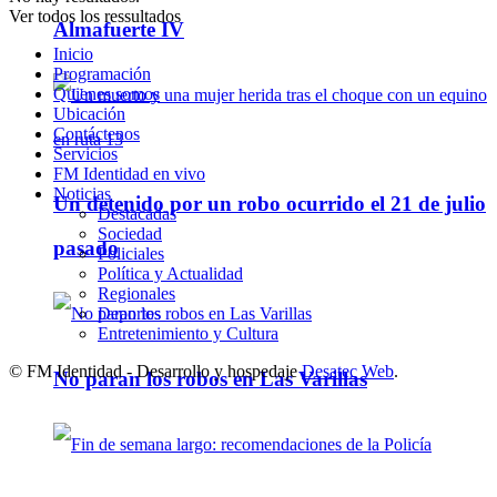
Ver todos los ressultados
Almafuerte IV
Inicio
Programación
Quienes somos
Ubicación
Contáctenos
Servicios
FM Identidad en vivo
Noticias
Un detenido por un robo ocurrido el 21 de julio
Destacadas
Sociedad
pasado
Policiales
Política y Actualidad
Regionales
Deportes
Entretenimiento y Cultura
© FM Identidad - Desarrollo y hospedaje
Desatec Web
.
No paran los robos en Las Varillas