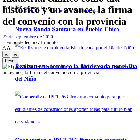
histórico y un avance, la firma
Ver todos los ressultados
del convenio con la provincia
Nueva Ronda Sanitaria en Pueblo Chico
23 de septiembre de 2020
Tiempo de lectura: 1 minuto
A
A
A
A
Reset
Realizan este domingo la Bicicleteada por el Día
del Niño