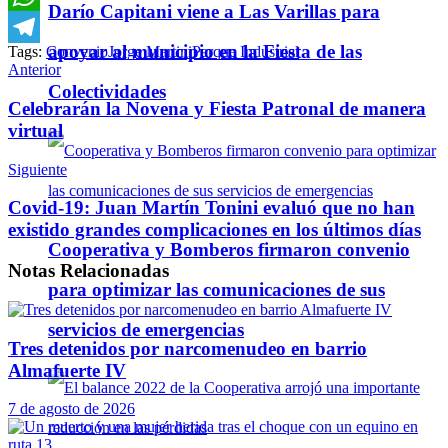
Darío Capitani viene a Las Varillas para
WhatsApp
apoyar al municipio en la Fiesta de las
Tags:
Convenio
Jorge Martini
Parque Industrial
Telegram
Anterior
Colectividades
Celebrarán la Novena y Fiesta Patronal de manera
virtual
Siguiente
Covid-19: Juan Martín Tonini evaluó que no han
existido grandes complicaciones en los últimos días
Cooperativa y Bomberos firmaron convenio
Notas
Relacionadas
para optimizar las comunicaciones de sus
servicios de emergencias
Tres detenidos por narcomenudeo en barrio
Almafuerte IV
7 de agosto de 2026