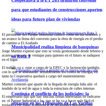
Cooperativa a IPET 263 firmaron convenio
para que estudiantes de construcciones aporten
ideas para futuro plan de viviendas
El presidente del Parque Industrial calificó como un día histórico y
un avance la firma del convenio para la obra de energía en el predio
de camino a El Arañado
Municipalidad realiza limpieza de banquinas
Jorge Martini expresó que esto se venía gestionando desde febrero y
acarrea una serie de ventajas para quienes en el futuro se radiquen
en Ruta 3
en el lugar.
El trabajo va a estar a cargo de la EPEC y la facturación también,
con lo que se abaratarán sensiblemente los costos de energía, en
tanto la Cooperativa quedará a cargo del mantenimiento
Martini comentó que aparte de la llegada de energía falta aún el
tendido de la red de agua y toda la estructura de calles internas
Continúa el conflicto de los judiciales: la
El empresario dijo que hay muchas firmas interesadas en radicarse
en el Parque Industrial a las que se les va a hacer más fácil el
situación en los Tribunales de Las Varillas
traslado a ese lugar, a diferencia de las grandes industrias que