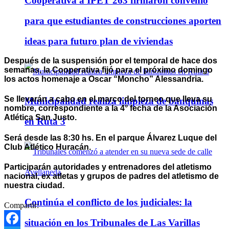
Cooperativa a IPET 263 firmaron convenio
para que estudiantes de construcciones aporten
ideas para futuro plan de viviendas
Después de la suspensión por el temporal de hace dos
semanas, la Cooperativa fijó para el próximo domingo
los actos homenaje a Oscar “Moncho” Alessandria.
Se llevarán a cabo en el marco del torneo que lleva su
Municipalidad realiza limpieza de banquinas
nombre, correspondiente a la 4° fecha de la Asociación
Atlética San Justo.
en Ruta 3
Será desde las 8:30 hs. En el parque Álvarez Luque del
Club Atlético Huracán.
Participarán autoridades y entrenadores del atletismo
nacional, ex atletas y grupos de padres del atletismo de
nuestra ciudad.
Continúa el conflicto de los judiciales: la
Compartir:
situación en los Tribunales de Las Varillas