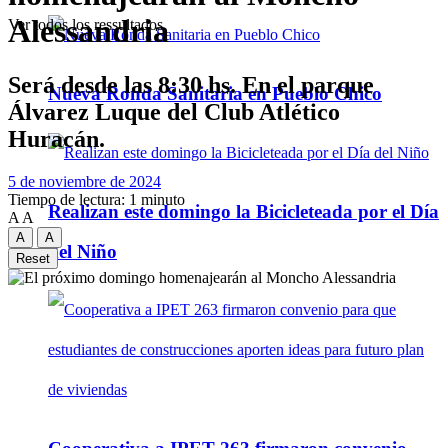
Alessandria
Ver todos los ressultados
Será desde las 8:30 hs. En el parque
Nueva Ronda Sanitaria en Pueblo Chico
Álvarez Luque del Club Atlético
Huracán.
5 de noviembre de 2024
Tiempo de lectura: 1 minuto
Realizan este domingo la Bicicleteada por el Día
A
A
A
A
del Niño
Reset