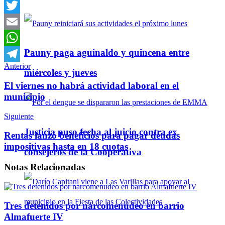
Facebook
Twitter
Email
Pauny paga aguinaldo y quincena entre
WhatsApp
Anterior
Telegram
miércoles y jueves
El viernes no habrá actividad laboral en el
municipio
Siguiente
Justicia puso fecha al juicio contra ex
Rentas lanzó beneficios para pagar deudas
impositivas hasta en 18 cuotas
consejeros de la Cooperativa
Notas
Relacionadas
Tres detenidos por narcomenudeo en barrio
Almafuerte IV