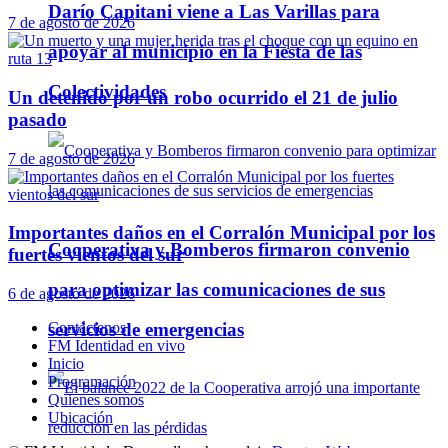
Darío Capitani viene a Las Varillas para
7 de agosto de 2026
apoyar al municipio en la Fiesta de las
Colectividades
Un detenido por un robo ocurrido el 21 de julio
pasado
7 de agosto de 2026
Importantes daños en el Corralón Municipal por los
Cooperativa y Bomberos firmaron convenio
fuertes vientos del sur
para optimizar las comunicaciones de sus
6 de agosto de 2026
servicios de emergencias
Contáctenos
FM Identidad en vivo
Inicio
Programación
Quienes somos
Ubicación