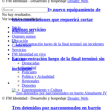
© FM Identidad - Desarrollo y hospedaje
Desatec Web
.
Cooperativa instala nuevo equipamiento de
No hay resultados.
Ver todos los ressultados
telecomunicaciones que requerirá cortar
Inicio
algunos servicios
Programación
Quienes somos
Ubicación
Contáctenos
Servicios
FM Identidad en vivo
La concentración luego de la final terminó sin
Noticias
Destacadas
Sociedad
incidentes
Policiales
Política y Actualidad
Regionales
Policiales
Deportes
Entretenimiento y Cultura
© FM Identidad - Desarrollo y hospedaje
Desatec Web
.
Tres detenidos por narcomenudeo en barrio