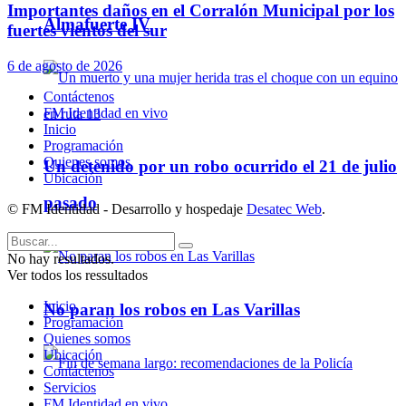
Importantes daños en el Corralón Municipal por los
Almafuerte IV
fuertes vientos del sur
6 de agosto de 2026
Contáctenos
FM Identidad en vivo
Inicio
Programación
Quienes somos
Un detenido por un robo ocurrido el 21 de julio
Ubicación
pasado
© FM Identidad - Desarrollo y hospedaje
Desatec Web
.
No hay resultados.
Ver todos los ressultados
Inicio
No paran los robos en Las Varillas
Programación
Quienes somos
Ubicación
Contáctenos
Servicios
FM Identidad en vivo