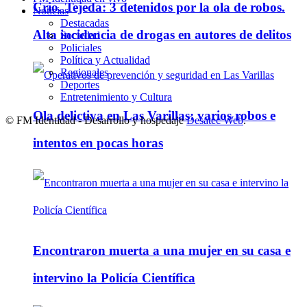
Crio. Tejeda: 3 detenidos por la ola de robos.
Noticias
Destacadas
Alta incidencia de drogas en autores de delitos
Sociedad
Policiales
Política y Actualidad
Regionales
Deportes
Entretenimiento y Cultura
Ola delictiva en Las Varillas: varios robos e
© FM Identidad - Desarrollo y hospedaje
Desatec Web
.
intentos en pocas horas
Encontraron muerta a una mujer en su casa e
intervino la Policía Científica