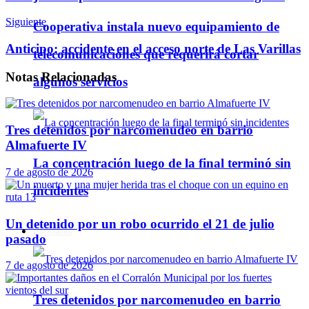
Siguiente
Cooperativa instala nuevo equipamiento de
Anticipo: accidente en el acceso norte de Las Varillas
telecomunicaciones que requerirá cortar
Notas
Relacionadas
algunos servicios
Tres detenidos por narcomenudeo en barrio
Almafuerte IV
La concentración luego de la final terminó sin
7 de agosto de 2026
incidentes
Un detenido por un robo ocurrido el 21 de julio
Policiales
pasado
7 de agosto de 2026
Tres detenidos por narcomenudeo en barrio