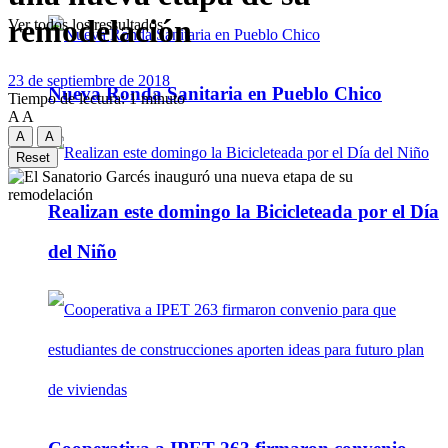
remodelación
Ver todos los ressultados
23 de septiembre de 2018
Nueva Ronda Sanitaria en Pueblo Chico
Tiempo de lectura: 1 minuto
A
A
A
A
Reset
Realizan este domingo la Bicicleteada por el Día
del Niño