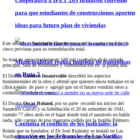
Cooperativa a IPET 263 firmaron convenio
para que estudiantes de construcciones aporten
ideas para futuro plan de viviendas
Este sábado el
Sanatorio Garcés
inauguró la cuarta etapa de las
cinco previstas para su remodelación total.
Se trata de aproximadamente 130 m2 cuadrados de la entrada
Municipalidad realiza limpieza de banquinas
principal, Sala de Reuniones y Administración en la planta alta.
en Ruta 3
El Doctor
Gustavo
Insaurralde
describió los aspectos
fundamentales de la obra y afirmó que quienes ahora trabajan en la
clínica están de paso y agregó que en el futuro vendrán otros a
continuar el oficio de curar,
El Doctor
Oscar Roland,
por su parte recordó los inicios del
Sanatorio Garcés y su habilitación el 20 de setiembre de 1941,
cuando 77 años atrás en el lugar donde está el sanatorio no había
nada, sólo campo de una manzana cedida por la familia Palmero.
Continúa el conflicto de los judiciales: la
Relató que su fundador, el Dr José Rujinsky se instaló en Las
situación en los Tribunales de Las Varillas
Varillas por accidente, porque su auto se empantanó en las