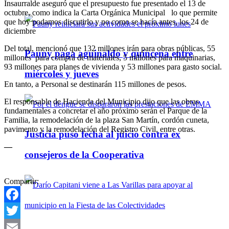
Insaurralde aseguró que el presupuesto fue presentado el 13 de
octubre, como indica la Carta Orgánica Municipal lo que permite
que hoy podamos discutirlo y no como se hacía antes, los 24 de
diciembre
Del total, mencionó que 132 millones irán para obras públicas, 55
Pauny paga aguinaldo y quincena entre
millones para compra de materiales, 5 millones para maquinarias,
93 millones para planes de vivienda y 53 millones para gasto social.
miércoles y jueves
En tanto, a Personal se destinarán 115 millones de pesos.
El responsable de Hacienda del Municipio dijo que las obras
fundamentales a concretar el año próximo serán el Parque de la
Familia, la remodelación de la plaza San Martín, cordón cuneta,
pavimento y la remodelación del Registro Civil, entre otras.
Justicia puso fecha al juicio contra ex
—
consejeros de la Cooperativa
Compartir:
Facebook
Twitter