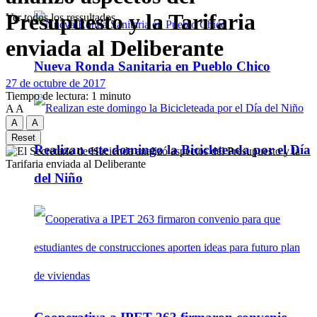
Presupuesto y la Tarifaria
Ver todos los ressultados
enviada al Deliberante
Nueva Ronda Sanitaria en Pueblo Chico
27 de octubre de 2017
Tiempo de lectura: 1 minuto
A
A
A
A
Reset
Realizan este domingo la Bicicleteada por el Día
del Niño