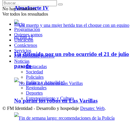
Almafuerte IV
No hay resultados.
Ver todos los ressultados
Inicio
Programación
Quienes somos
Ubicación
Contáctenos
Servicios
Un detenido por un robo ocurrido el 21 de julio
FM Identidad en vivo
Noticias
pasado
Destacadas
Sociedad
Policiales
Política y Actualidad
Regionales
Deportes
Entretenimiento y Cultura
No paran los robos en Las Varillas
© FM Identidad - Desarrollo y hospedaje
Desatec Web
.