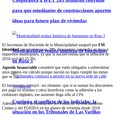
Cooperativa a IPET 263 firmaron convenio
para que estudiantes de construcciones aporten
ideas para futuro plan de viviendas
El Secretario de Hacienda de la Municipalidad aseguró por
FM
Identidad
que previeron un 20% de aumento promedio en tasas e
Municipalidad realiza limpieza de banquinas
impuestos municipales, ya que la nación estima que la inflación de
2018 será del 15,7%.
en Ruta 3
Agustín Insaurralde
consideró que están obligados a sobrestimar
unos puntos ese cálculo porque nación no logra cumplir las metas
que se fija.
El funcionario subrayó –no obstante- que si se suman los descuentos
por pago en término y otros beneficios como la adhesión a los
cedulones digitales, ese aumento llega sólo al 13%
Continúa el conflicto de los judiciales: la
Además, recalcó la eliminación del Fondo de Reordenamiento
Canino y del FODISA en los planes de vivienda desde 2018
situación en los Tribunales de Las Varillas