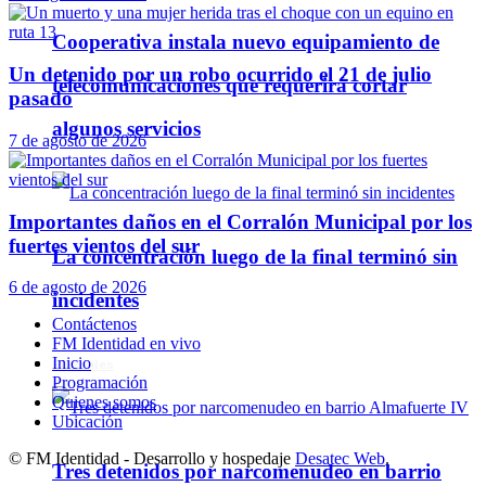
Cooperativa instala nuevo equipamiento de
Un detenido por un robo ocurrido el 21 de julio
telecomunicaciones que requerirá cortar
pasado
algunos servicios
7 de agosto de 2026
Importantes daños en el Corralón Municipal por los
fuertes vientos del sur
La concentración luego de la final terminó sin
6 de agosto de 2026
incidentes
Contáctenos
FM Identidad en vivo
Inicio
Policiales
Programación
Quienes somos
Ubicación
© FM Identidad - Desarrollo y hospedaje
Desatec Web
.
Tres detenidos por narcomenudeo en barrio