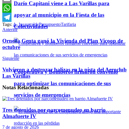
Darío Capitani viene a Las Varillas para
Email
apoyar al municipio en la Fiesta de las
WhatsApp
Tags:
A. Insaurralde
Presupuesto
Tarifaria
Colectividades
Telegram
Anterior
Ornella Genta ganó la Vivienda del Plan Vicoop de
octubre
Siguiente
Volvieron a destrozar balizas en la pista del Aeroclub
Cooperativa y Bomberos firmaron convenio
Las Varillas
para optimizar las comunicaciones de sus
Notas
Relacionadas
servicios de emergencias
Tres detenidos por narcomenudeo en barrio
Almafuerte IV
7 de agosto de 2026