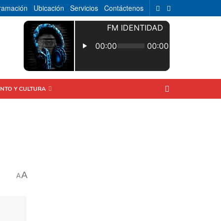
ramación
Ubicación
Servicios
Contáctenos
ENTO Y CULTURA
A
A