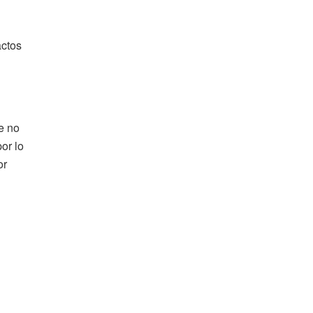
actos
e no
or lo
or