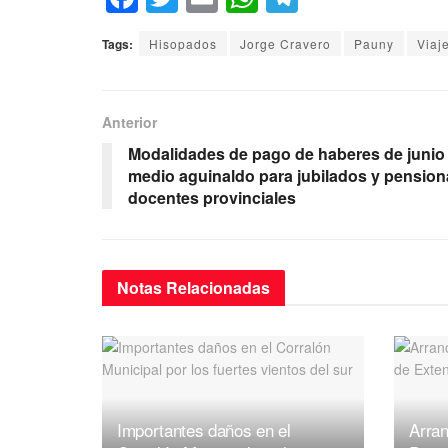
a
wi
m
h
el
Tags:
Hisopados
Jorge Cravero
Pauny
Viaj
c
tt
ail
at
e
e
er
s
gr
b
A
a
Anterior
o
p
m
Modalidades de pago de haberes de junio
medio aguinaldo para jubilados y pensio
o
p
docentes provinciales
k
Notas
Relacionadas
Importantes daños en el
Arran