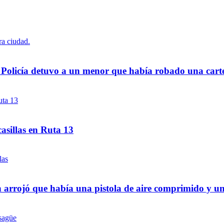
a Policía detuvo a un menor que había robado una cart
asillas en Ruta 13
 arrojó que había una pistola de aire comprimido y u