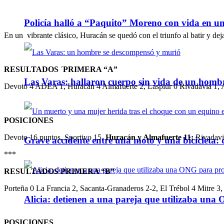
Policía halló a “Paquito” Moreno con vida en u
En un vibrante clásico, Huracán se quedó con el triunfo al batir y dej
RESULTADOS ´PRIMERA “A”
Las Varas: hallaron cuerpo sin vida de un homb
Devoto 4 ADEA 1, Huracán 4 Almafuerte 2, Laspiur 0 Rivadavia 1, A
POSICIONES
Devoto 16 puntos, Sportivo 15,
Huracán y Almafuerte 11;
Rivadavi
Grave accidente entre una moto y una bicicleta: 
***
RESULTADOS PRIMERA “B”
Porteña 0 La Francia 2, Sacanta-Granaderos 2-2, El Trébol 4 Mitre 3
Alicia: detienen a una pareja que utilizaba un
POSICIONES