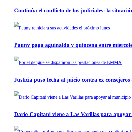
Continúa el conflicto de los judiciales: la situaci
Pauny paga aguinaldo y quincena entre miércole
Justicia puso fecha al juicio contra ex consejeros
Darío Capitani viene a Las Varillas para apoyar a