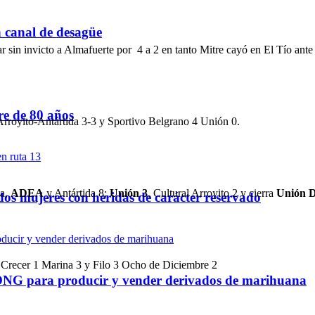
n canal de desagüe
ar sin invicto a Almafuerte por 4 a 2 en tanto Mitre cayó en El Tío ante
re de 80 años
rroyito-Antártida 3-3 y Sportivo Belgrano 4 Unión 0.
a,
ADEA
y Antártida 8;
Unión 3
, Cultural Arroyito 2 y cierra
Unión D
dos mujeres con heridas de carácter reservado
, Crecer 1 Marina 3 y Filo 3 Ocho de Diciembre 2
a ONG para producir y vender derivados de marihuana