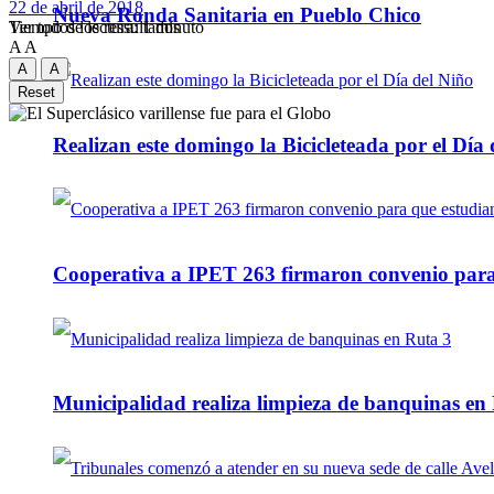
22 de abril de 2018
Nueva Ronda Sanitaria en Pueblo Chico
Tiempo de lectura: 1 minuto
Ver todos los ressultados
A
A
A
A
Reset
Realizan este domingo la Bicicleteada por el Día 
Cooperativa a IPET 263 firmaron convenio para q
Municipalidad realiza limpieza de banquinas en