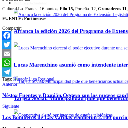
Política y Actualidad
Cultural La Francia 16 puntos,
Filo 15,
Porteña 12,
Granaderos 11
FUENTE: Fortinenses
Compartir:
Arranca la edición 2026 del Programa de Extensi
Facebook
Twitter
Email
Lucas Marenchino asumió como intendente inter
WhatsApp
Tags:
Huracán
Liga Regional
Telegram
Anterior
Néstor Fuentes y Damián Oggero son los nuevos candi
Tarjeta Social: Municipalidad pide que beneficiar
Siguiente
Los Bomberos de Las Varillas vendieron 2.100 porcio