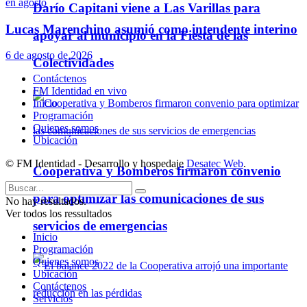
Darío Capitani viene a Las Varillas para
Lucas Marenchino asumió como intendente interino
apoyar al municipio en la Fiesta de las
6 de agosto de 2026
Colectividades
Contáctenos
FM Identidad en vivo
Inicio
Programación
Quienes somos
Ubicación
© FM Identidad - Desarrollo y hospedaje
Desatec Web
.
Cooperativa y Bomberos firmaron convenio
para optimizar las comunicaciones de sus
No hay resultados.
Ver todos los ressultados
servicios de emergencias
Inicio
Programación
Quienes somos
Ubicación
Contáctenos
Servicios