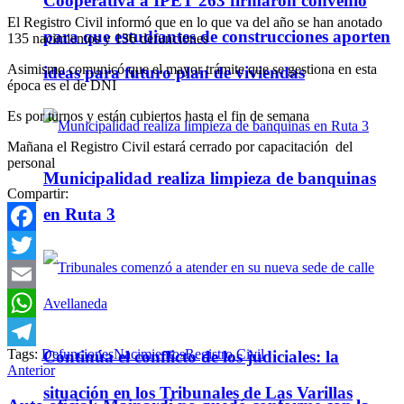
Cooperativa a IPET 263 firmaron convenio
El Registro Civil informó que en lo que va del año se han anotado
para que estudiantes de construcciones aporten
135 nacimientos y 136 defunciones
Asimismo comunicó que el mayor trámite que se gestiona en esta
ideas para futuro plan de viviendas
época es el de DNI
Es por turnos y están cubiertos hasta el fin de semana
Mañana el Registro Civil estará cerrado por capacitación del
personal
Municipalidad realiza limpieza de banquinas
Compartir:
en Ruta 3
Facebook
Twitter
Email
WhatsApp
Tags:
Defunciones
Nacimientos
Registro Civil
Continúa el conflicto de los judiciales: la
Telegram
Anterior
situación en los Tribunales de Las Varillas