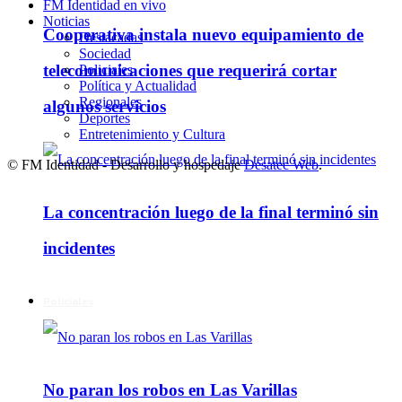
FM Identidad en vivo
Noticias
Cooperativa instala nuevo equipamiento de
Destacadas
Sociedad
telecomunicaciones que requerirá cortar
Policiales
Política y Actualidad
Regionales
algunos servicios
Deportes
Entretenimiento y Cultura
© FM Identidad - Desarrollo y hospedaje
Desatec Web
.
La concentración luego de la final terminó sin
incidentes
Policiales
No paran los robos en Las Varillas