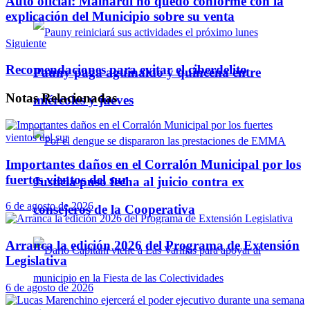
Auto oficial: Mainardi no quedó conforme con la
explicación del Municipio sobre su venta
Siguiente
Recomendaciones para evitar el ciberdelito
Pauny paga aguinaldo y quincena entre
Notas
Relacionadas
miércoles y jueves
Importantes daños en el Corralón Municipal por los
fuertes vientos del sur
Justicia puso fecha al juicio contra ex
6 de agosto de 2026
consejeros de la Cooperativa
Arranca la edición 2026 del Programa de Extensión
Legislativa
6 de agosto de 2026