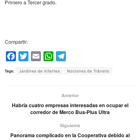
Primero a Tercer grado.
Compartir:
F
T
E
W
T
a
wi
m
h
el
Tags:
Jardines de Infantes
Nociones de Tránsito
c
tt
ail
at
e
e
er
s
gr
b
A
a
Anterior
o
p
m
Habría cuatro empresas interesadas en ocupar el
corredor de Merco Bus-Plus Ultra
o
p
k
Siguiente
Panorama complicado en la Cooperativa debido al