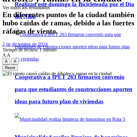
Realizan este domingo la Bicicleteada por el Día
Ver todos los ressultados
En diferentes puntos de la ciudad también
del Niño
hubo caídas de ramas, debido a las fuertes
ráfagas de viento.
2 de diciembre de 2024
Tiempo de lectura: 1 minuto
A
A
A
A
Reset
Cooperativa a IPET 263 firmaron convenio
para que estudiantes de construcciones aporten
ideas para futuro plan de viviendas