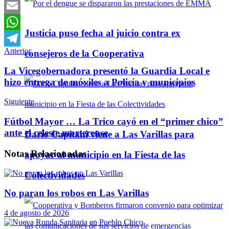
Twitter
Email
Justicia puso fecha al juicio contra ex
WhatsApp
Anterior
consejeros de la Cooperativa
Telegram
La Vicegobernadora presentó la Guardia Local e
hizo entrega de móviles a Policía y municipios
Siguiente
Fútbol Mayor … La Trico cayó en el “primer chico”
ante el celeste morterense
Darío Capitani viene a Las Varillas para
Notas
Relacionadas
apoyar al municipio en la Fiesta de las
Colectividades
No paran los robos en Las Varillas
4 de agosto de 2026