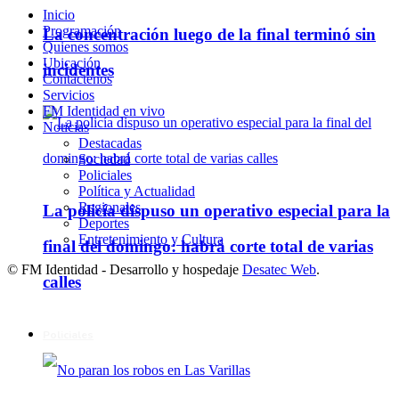
Inicio
Programación
La concentración luego de la final terminó sin
Quienes somos
Ubicación
incidentes
Contáctenos
Servicios
FM Identidad en vivo
Noticias
Destacadas
Sociedad
Policiales
Política y Actualidad
Regionales
La policía dispuso un operativo especial para la
Deportes
Entretenimiento y Cultura
final del domingo: habrá corte total de varias
© FM Identidad - Desarrollo y hospedaje
Desatec Web
.
calles
Policiales