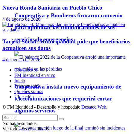
Nueva Ronda Sanitaria en Pueblo Chico
Cooperativa y Bomberos firmaron convenio
4 de agosto de 2026
para optimizar las comunicaciones de sus
servicios de emergencias
Tarjeta Social: Municipalidad pide que beneficiarios
actualicen sus datos
4 de agosto de 2026
Contáctenos
FM Identidad en vivo
Inicio
Cooperativa instala nuevo equipamiento de
Programación
Quienes somos
Ubicación
telecomunicaciones que requerirá cortar
© FM Identidad - Desarrollo y hospedaje
Desatec Web
.
algunos servicios
No hay resultados.
Ver todos los ressultados