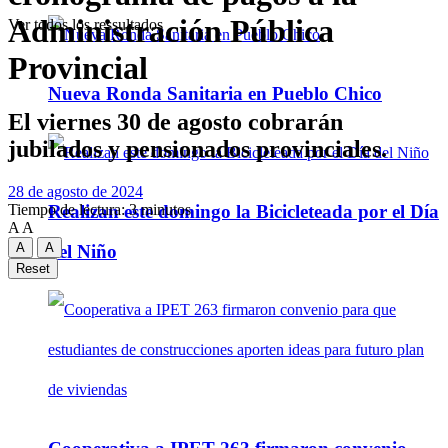
Administración Pública
Ver todos los ressultados
Provincial
Nueva Ronda Sanitaria en Pueblo Chico
El viernes 30 de agosto cobrarán
jubilados y pensionados provinciales.
28 de agosto de 2024
Realizan este domingo la Bicicleteada por el Día
Tiempo de lectura: 3 minutos
A
A
A
A
del Niño
Reset