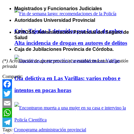
Magistrados y Funcionarios Judiciales
Autoridades Universidad Provincial
Crio. Tejeda: 3 detenidos por la ola de robos.
APROSS: Administración Provincial del Seguro de
Salud
Alta incidencia de drogas en autores de delitos
Caja de Jubilaciones Provincia de Córdoba.
(*) Acreditación de aporte provincial a establecimientos de gestión
privada
Compartir:
Ola delictiva en Las Varillas: varios robos e
intentos en pocas horas
Facebook
Twitter
Email
WhatsApp
Tags:
Cronograma administración provincial
Telegram