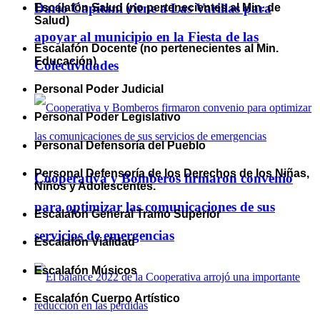
Darío Capitani viene a Las Varillas para
Escalafón Salud (no pertenecientes al Min. de
Salud)
apoyar al municipio en la Fiesta de las
Escalafón Docente (no pertenecientes al Min.
Educación)
Colectividades
Personal Poder Judicial
Personal Poder Legislativo
Personal Defensoría del Pueblo
Personal Defensoría de los Derechos de los Niñas,
Cooperativa y Bomberos firmaron convenio
Niños y Adolescentes.
para optimizar las comunicaciones de sus
Escalafón General Tramo Superior
servicios de emergencias
Escalafón Vialidad
Escalafón Músicos
Escalafón Cuerpo Artístico