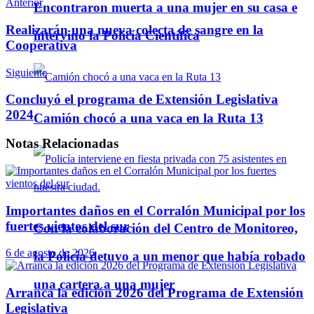
Anterior
Encontraron muerta a una mujer en su casa e
Realizarán una nueva colecta de sangre en la
intervino la Policía Científica
Cooperativa
Siguiente
Concluyó el programa de Extensión Legislativa
2024
Camión chocó a una vaca en la Ruta 13
Notas
Relacionadas
Importantes daños en el Corralón Municipal por los
fuertes vientos del sur
Con la colaboración del Centro de Monitoreo,
6 de agosto de 2026
la Policía detuvo a un menor que había robado
una cartera a una mujer
Arranca la edición 2026 del Programa de Extensión
Legislativa