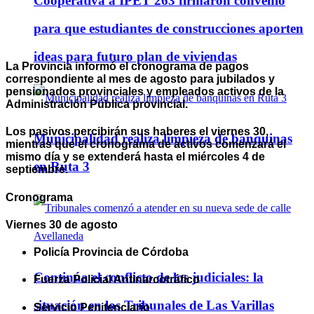
Cooperativa a IPET 263 firmaron convenio
para que estudiantes de construcciones aporten
ideas para futuro plan de viviendas
La Provincia informó el cronograma de pagos
correspondiente al mes de agosto para jubilados y
pensionados provinciales y empleados activos de la
Administración Pública provincial.
Los pasivos percibirán sus haberes el viernes 30,
Municipalidad realiza limpieza de banquinas
mientras que el cronograma de activos comenzará el
mismo día y se extenderá hasta el miércoles 4 de
en Ruta 3
septiembre.
Cronograma
Viernes 30 de agosto
Policía Provincia de Córdoba
Continúa el conflicto de los judiciales: la
Fuerza Policial Antinarcotráfico
situación en los Tribunales de Las Varillas
Servicio Penitenciario