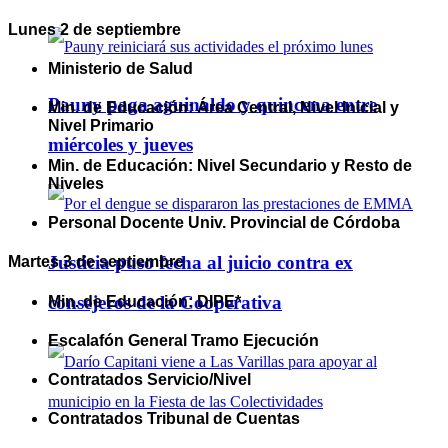
Lunes 2 de septiembre
Ministerio de Salud
Pauny paga aguinaldo y quincena entre
Min. de Educación: Área Central, Nivel Inicial y
Nivel Primario
miércoles y jueves
Min. de Educación: Nivel Secundario y Resto de
Niveles
Personal Docente Univ. Provincial de Córdoba
Justicia puso fecha al juicio contra ex
Martes 3 de septiembre
consejeros de la Cooperativa
Min. de Educación: DIPE*
Escalafón General Tramo Ejecución
Contratados Servicio/Nivel
Contratados Tribunal de Cuentas