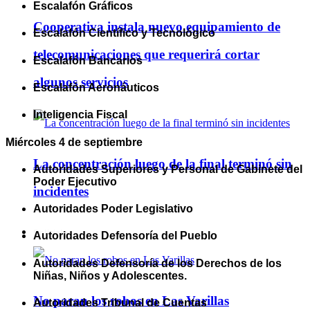
Escalafón Gráficos
Cooperativa instala nuevo equipamiento de
Escalafón Científico y Tecnológico
telecomunicaciones que requerirá cortar
Escalafón Bancarios
algunos servicios
Escalafón Aeronáuticos
Inteligencia Fiscal
Miércoles 4 de septiembre
La concentración luego de la final terminó sin
Autoridades Superiores y Personal de Gabinete del
Poder Ejecutivo
incidentes
Autoridades Poder Legislativo
Policiales
Autoridades Defensoría del Pueblo
Autoridades Defensoría de los Derechos de los
Niñas, Niños y Adolescentes.
No paran los robos en Las Varillas
Autoridades Tribunal de Cuentas