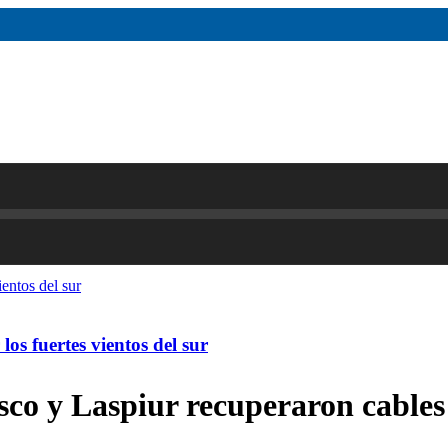
os fuertes vientos del sur
sco y Laspiur recuperaron cable