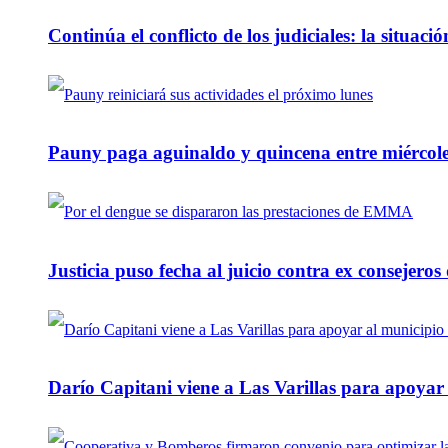
Continúa el conflicto de los judiciales: la situaci
Pauny paga aguinaldo y quincena entre miércole
Justicia puso fecha al juicio contra ex consejeros
Darío Capitani viene a Las Varillas para apoyar a