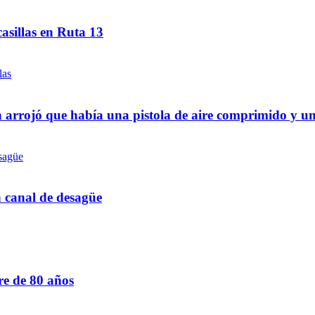
asillas en Ruta 13
 arrojó que había una pistola de aire comprimido y u
n canal de desagüe
re de 80 años