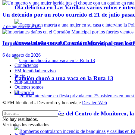
Ola delictiva en Las Varillas: varios robos e inte
Un detenido por un robo ocurrido el 21 de julio pasa
7 de agosto de 2026
Encontraron muerta a una mujer en su casa e inte
Importantes daños en el Corralón Municipal por los fu
6 de agosto de 2026
Contáctenos
FM Identidad en vivo
Inicio
Camión chocó a una vaca en la Ruta 13
Programación
Quienes somos
Ubicación
© FM Identidad - Desarrollo y hospedaje
Desatec Web
.
Con la colaboración del Centro de Monitoreo, l
No hay resultados.
Ver todos los ressultados
Inicio