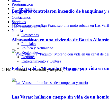
Programación
Quienes somos
Bomberos controlaron incendio de banquinas y c
Ubicación
Contáctenos
Servicios
FM Identidad en vivo
Noticias
Destacadas
Allanamiento en una vivienda de Barrio Alfonsín
Sociedad
Policiales
Política y Actualidad
Regionales
Deportes
Entretenimiento y Cultura
Policía halló a “Paquito” Moreno con vida en u
© FM Identidad - Desarrollo y hospedaje
Desatec Web
.
Las Varas: hallaron cuerpo sin vida de un homb