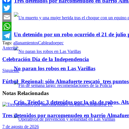
Tres detenidos por narcomenudeo en barrio Alm
Facebook
Twitter
Email
Un detenido por un robo ocurrido el 21 de julio
WhatsApp
Tags:
allanamientos
Cableado
epec
Telegram
Anterior
Celebración Día de la Independencia
No paran los robos en Las Varillas
Siguiente
Fútbol Regional: sólo Almafuerte rescató tres puntos 
Notas
Relacionadas
Crio. Tejeda: 3 detenidos por la ola de robos. Alt
Tres detenidos por narcomenudeo en barrio Almafuer
7 de agosto de 2026