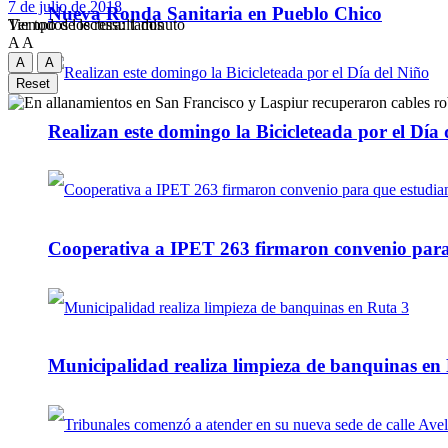
7 de julio de 2018
Nueva Ronda Sanitaria en Pueblo Chico
Tiempo de lectura: 1 minuto
Ver todos los ressultados
A
A
A
A
Reset
Realizan este domingo la Bicicleteada por el Día 
Cooperativa a IPET 263 firmaron convenio para q
Municipalidad realiza limpieza de banquinas en