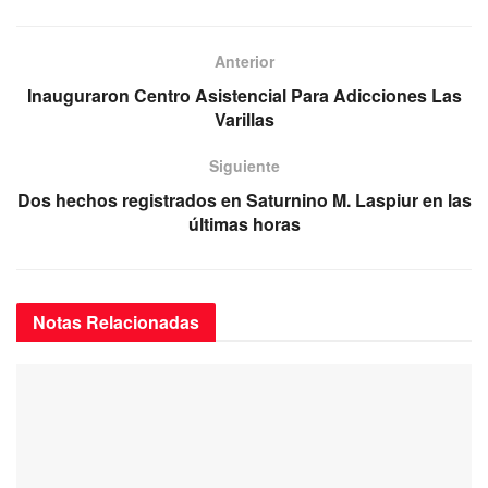
e
er
s
gr
b
A
a
Anterior
o
p
m
Inauguraron Centro Asistencial Para Adicciones Las
Varillas
o
p
k
Siguiente
Dos hechos registrados en Saturnino M. Laspiur en las
últimas horas
Notas
Relacionadas