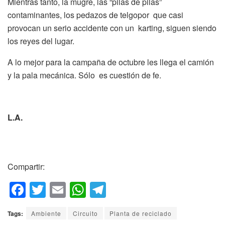
Mientras tanto, la mugre, las “pilas de pilas”
contaminantes, los pedazos de telgopor que casi
provocan un serio accidente con un karting, siguen siendo
los reyes del lugar.
A lo mejor para la campaña de octubre les llega el camión
y la pala mecánica. Sólo es cuestión de fe.
L.A.
Compartir:
F
T
E
W
T
a
wi
m
h
el
Tags:
Ambiente
Circuito
Planta de reciclado
c
tt
ail
at
e