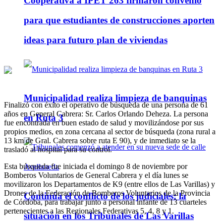
Cooperativa a IPET 263 firmaron convenio
para que estudiantes de construcciones aporten
ideas para futuro plan de viviendas
Municipalidad realiza limpieza de banquinas
Finalizó con éxito el operativo de búsqueda de una persona de 61
años en General Cabrera: Sr. Carlos Orlando Deheza. La persona
en Ruta 3
fue encontrada en buen estado de salud y movilizándose por sus
propios medios, en zona cercana al sector de búsqueda (zona rural a
13 km de Gral. Cabrera sobre ruta E 90), y de inmediato se la
trasladó al hospital para su control.
Esta búsqueda fue iniciada el domingo 8 de noviembre por
Bomberos Voluntarios de General Cabrera y el día lunes se
movilizaron los Departamentos de K9 (entre ellos de Las Varillas) y
Drones de la Federación de Bomberos Voluntarios de la Provincia
Continúa el conflicto de los judiciales: la
de Córdoba, para trabajar junto a personal infante de 13 cuarteles
pertenecientes a las Regionales Federativas 5, 4, 8 y 1.
situación en los Tribunales de Las Varillas