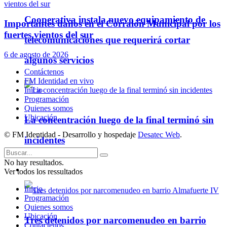
Cooperativa instala nuevo equipamiento de
Importantes daños en el Corralón Municipal por los
fuertes vientos del sur
telecomunicaciones que requerirá cortar
6 de agosto de 2026
algunos servicios
Contáctenos
FM Identidad en vivo
Inicio
Programación
Quienes somos
Ubicación
La concentración luego de la final terminó sin
© FM Identidad - Desarrollo y hospedaje
Desatec Web
.
incidentes
No hay resultados.
Policiales
Ver todos los ressultados
Inicio
Programación
Quienes somos
Ubicación
Tres detenidos por narcomenudeo en barrio
Contáctenos