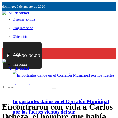
domingo, 9 de agosto de 2026
Quienes somos
Programación
Ubicación
Servicios
Inicio
Contáctenos
Sociedad
Importantes daños en el Corralón Municipal
Encontraron con vida a Carlos
No hay resultados.
por los fuertes vientos del sur
Deheza, el hombre que había