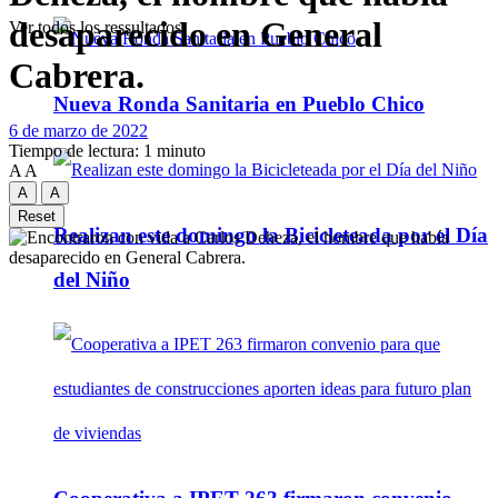
desaparecido en General
Ver todos los ressultados
Cabrera.
Nueva Ronda Sanitaria en Pueblo Chico
6 de marzo de 2022
Tiempo de lectura: 1 minuto
A
A
A
A
Reset
Realizan este domingo la Bicicleteada por el Día
del Niño