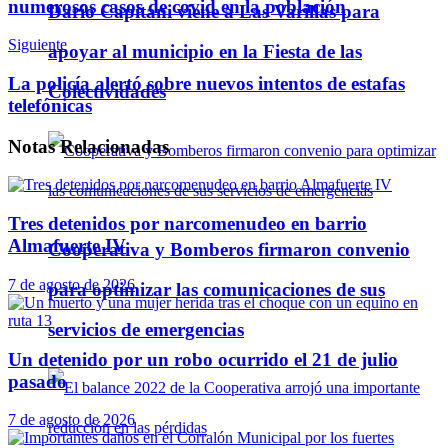
numerosos casos de covid en la población
Darío Capitani viene a Las Varillas para
Siguiente
apoyar al municipio en la Fiesta de las
La policía alertó sobre nuevos intentos de estafas
Colectividades
telefónicas
Notas
Relacionadas
Tres detenidos por narcomenudeo en barrio
Almafuerte IV
Cooperativa y Bomberos firmaron convenio
7 de agosto de 2026
para optimizar las comunicaciones de sus
servicios de emergencias
Un detenido por un robo ocurrido el 21 de julio
pasado
7 de agosto de 2026