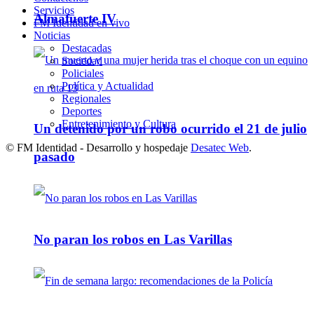
Servicios
Almafuerte IV
FM Identidad en vivo
Noticias
Destacadas
Sociedad
Policiales
Política y Actualidad
Regionales
Deportes
Entretenimiento y Cultura
Un detenido por un robo ocurrido el 21 de julio
© FM Identidad - Desarrollo y hospedaje
Desatec Web
.
pasado
No paran los robos en Las Varillas