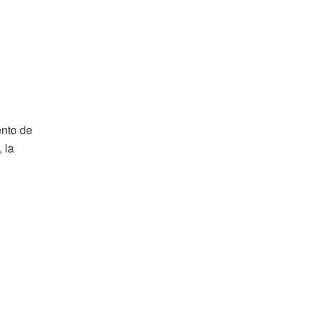
ento de
 la