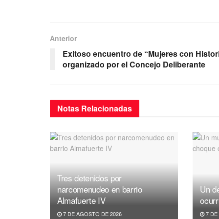
a
wi
m
h
el
c
tt
ail
at
e
e
er
s
gr
Anterior
b
A
a
Exitoso encuentro de “Mujeres con Histor
o
p
m
organizado por el Concejo Deliberante
o
p
k
Notas
Relacionadas
Tres detenidos por
narcomenudeo en barrio
Un de
Almafuerte IV
ocurr
7 DE AGOSTO DE 2026
7 DE