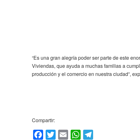
“Es una gran alegría poder ser parte de este eno
Viviendas, que ayuda a muchas familias a cumpli
producción y el comercio en nuestra ciudad”, ex
Compartir:
F
T
E
W
T