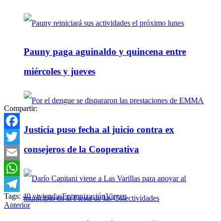
Pauny paga aguinaldo y quincena entre
miércoles y jueves
Compartir:
Justicia puso fecha al juicio contra ex
Facebook
consejeros de la Cooperativa
Twitter
Email
WhatsApp
Tags:
40 viviendas
Entronización
Virgen
Telegram
Anterior