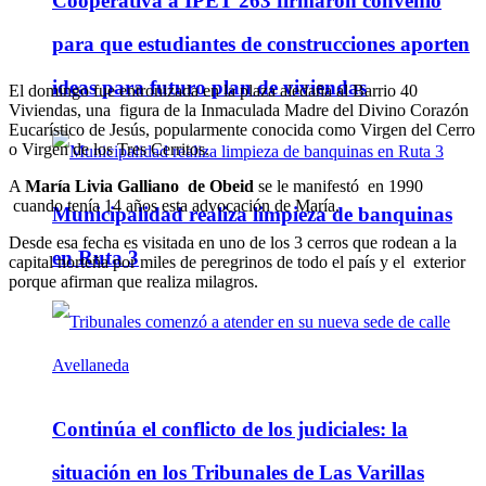
Cooperativa a IPET 263 firmaron convenio
para que estudiantes de construcciones aporten
ideas para futuro plan de viviendas
El domingo fue entronizada en la plaza aledaña al Barrio 40
Viviendas, una figura de la Inmaculada Madre del Divino Corazón
Eucarístico de Jesús, popularmente conocida como Virgen del Cerro
o Virgen de los Tres Cerritos.
A
María Livia Galliano de Obeid
se le manifestó en 1990
cuando tenía 14 años esta advocación de María.
Municipalidad realiza limpieza de banquinas
Desde esa fecha es visitada en uno de los 3 cerros que rodean a la
en Ruta 3
capital norteña por miles de peregrinos de todo el país y el exterior
porque afirman que realiza milagros.
Continúa el conflicto de los judiciales: la
situación en los Tribunales de Las Varillas