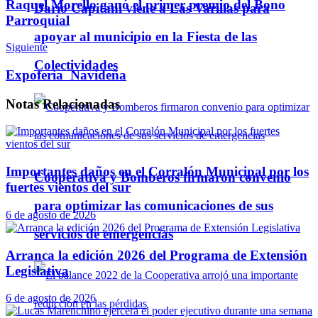
Raquel Morello ganó el primer premio del Bono
Darío Capitani viene a Las Varillas para
Parroquial
apoyar al municipio en la Fiesta de las
Siguiente
Colectividades
Expoferia Navideña
Notas
Relacionadas
Importantes daños en el Corralón Municipal por los
Cooperativa y Bomberos firmaron convenio
fuertes vientos del sur
para optimizar las comunicaciones de sus
6 de agosto de 2026
servicios de emergencias
Arranca la edición 2026 del Programa de Extensión
Legislativa
6 de agosto de 2026