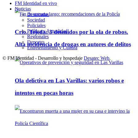
FM Identidad en vivo
Noticias
Destacadas
Sociedad
Policiales
Política y Actualidad
Crio. Tejeda: 3 detenidos por la ola de robos.
Regionales
Deportes
Alta incidencia de drogas en autores de delitos
Entretenimiento y Cultura
© FM Identidad - Desarrollo y hospedaje
Desatec Web
.
Ola delictiva en Las Varillas: varios robos e
intentos en pocas horas