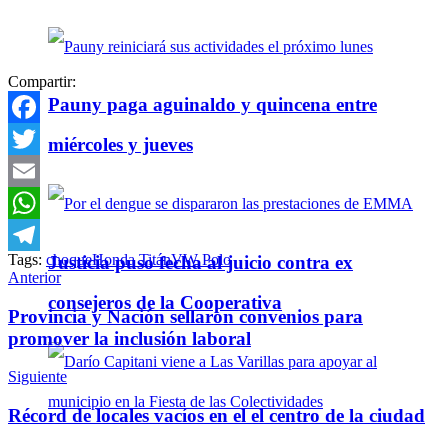
Compartir:
Pauny paga aguinaldo y quincena entre
Facebook
miércoles y jueves
Twitter
Email
WhatsApp
Tags:
choque
Honda Titán
VW Polo
Justicia puso fecha al juicio contra ex
Telegram
Anterior
consejeros de la Cooperativa
Provincia y Nación sellaron convenios para
promover la inclusión laboral
Siguiente
Récord de locales vacíos en el el centro de la ciudad