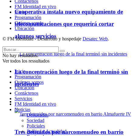
Contáctenos
FM Identidad en vivo
Cooperativa instala nuevo equipamiento de
Inicio
Programación
Quienes somos
telecomunicaciones que requerirá cortar
Ubicación
algunos servicios
© FM Identidad - Desarrollo y hospedaje
Desatec Web
.
No hay resultados.
Ver todos los ressultados
La concentración luego de la final terminó sin
Inicio
Programación
Quienes somos
incidentes
Ubicación
Contáctenos
Servicios
Policiales
FM Identidad en vivo
Noticias
Destacadas
Sociedad
Policiales
Política y Actualidad
Tres detenidos por narcomenudeo en barrio