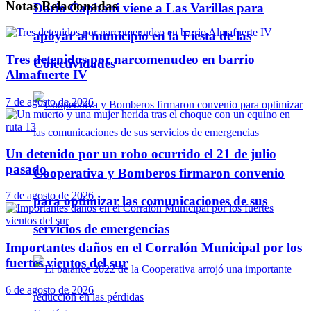
Notas
Relacionadas
Darío Capitani viene a Las Varillas para
apoyar al municipio en la Fiesta de las
Tres detenidos por narcomenudeo en barrio
Colectividades
Almafuerte IV
7 de agosto de 2026
Un detenido por un robo ocurrido el 21 de julio
pasado
Cooperativa y Bomberos firmaron convenio
7 de agosto de 2026
para optimizar las comunicaciones de sus
servicios de emergencias
Importantes daños en el Corralón Municipal por los
fuertes vientos del sur
6 de agosto de 2026