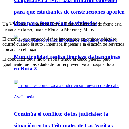
Cooperativa a IPET 263 firmaron convenio
para que estudiantes de construcciones aporten
ideas para futuro plan de viviendas
Un VW Polo y una moto Honda Titán colisionaron de frente esta
mañana en la esquina de Mariano Moreno y Mitre.
El choque, que provocó daños importantes en ambos vehículos,
ocurrió cuando el auto , intentaba ingresar a la estación de servicios
ubicada en el lugar.
Municipalidad realiza limpieza de banquinas
El conductor de la moto habría tenido el casco puesto, pero
igualmente fue trasladado de forma preventiva al hospital local
en Ruta 3
—
Continúa el conflicto de los judiciales: la
situación en los Tribunales de Las Varillas