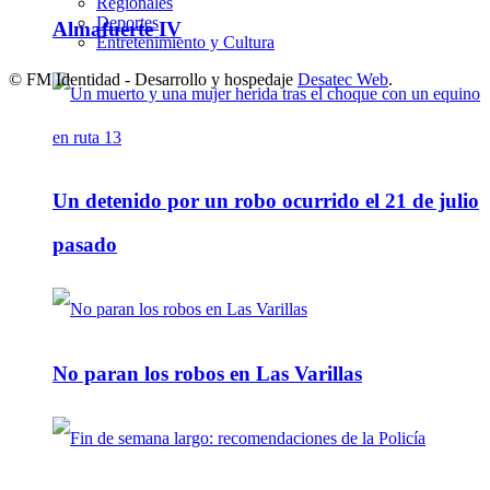
Regionales
Deportes
Almafuerte IV
Entretenimiento y Cultura
© FM Identidad - Desarrollo y hospedaje
Desatec Web
.
Un detenido por un robo ocurrido el 21 de julio
pasado
No paran los robos en Las Varillas