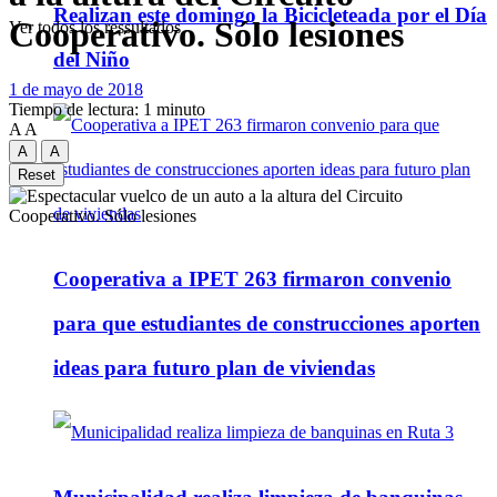
Realizan este domingo la Bicicleteada por el Día
Cooperativo. Sólo lesiones
Ver todos los ressultados
del Niño
1 de mayo de 2018
Tiempo de lectura: 1 minuto
A
A
A
A
Reset
Cooperativa a IPET 263 firmaron convenio
para que estudiantes de construcciones aporten
ideas para futuro plan de viviendas