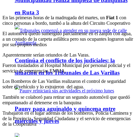
Municipalidad realiza limpieza de banquinas
en Ruta 3
En las primeras horas de la madrugada del martes, un
Fiat 1
con
cinco personas a bordo, tumbó a la altura del Circuito Cooperativo
El automóvil quedó sumergido parcialmente en el zanjón con agua,
a un costado de la carpeta asfáltica pero sus ocupantes lograron salir
por sus propios medios
Aparentemente serían oriundos de Las Varas.
Continúa el conflicto de los judiciales: la
Fueron trasladados al Hospital Municipal por personal policial y el
servicio de emergencias EMMA.
situación en los Tribunales de Las Varillas
Los Bomberos de Las Varillas realizaron el control de seguridad
sobre el vehículo y lo extrajeron del agua.
También se colaboró para retirar un segundo automóvil que quedó
empantanado al detenerse en la banquina
Pauny paga aguinaldo y quincena entre
Trabajaron en el lugar además de los bomberos, Policía Caminera y
de la Provincia, Seguridad Ciudadana y el servicio de emergencias
miércoles y jueves
de la Cooperativa