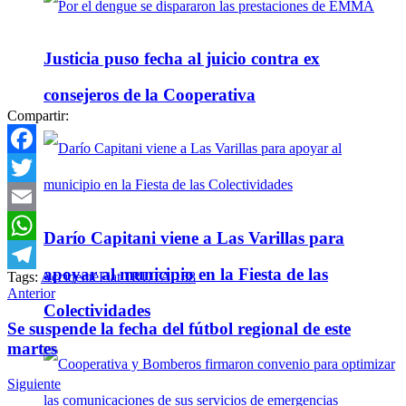
Justicia puso fecha al juicio contra ex
consejeros de la Cooperativa
Compartir:
Facebook
Twitter
Email
Darío Capitani viene a Las Varillas para
WhatsApp
apoyar al municipio en la Fiesta de las
Tags:
Accidente
Fiat 1
RUTA 158
Telegram
Anterior
Colectividades
Se suspende la fecha del fútbol regional de este
martes
Siguiente