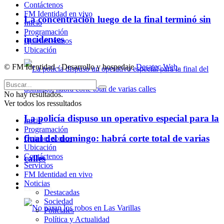
Contáctenos
FM Identidad en vivo
La concentración luego de la final terminó sin
Inicio
Programación
incidentes
Quienes somos
Ubicación
© FM Identidad - Desarrollo y hospedaje
Desatec Web
.
No hay resultados.
Ver todos los ressultados
La policía dispuso un operativo especial para la
Inicio
Programación
final del domingo: habrá corte total de varias
Quienes somos
Ubicación
Contáctenos
calles
Servicios
FM Identidad en vivo
Noticias
Policiales
Destacadas
Sociedad
Policiales
Política y Actualidad