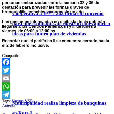
personas embarazadas entre la semana 32 y 36 de
gestación para prevenir las formas graves de
bronquiolitis en bebés menores de un año.
Cooperativa a IPET 263 firmaron convenio
Las gestantes interesadas en recibir la dosis deberán
para que estudiantes de construcciones aporten
llegarse a los Centros Periféricos I y II, de lunes a
viernes, de 06:00 a 13:00 hs.
ideas para futuro plan de viviendas
Recordar que el periférico II se encuentra cerrado hasta
el 2 de febrero inclusive.
Compartir:
Facebook
Twitter
Email
WhatsApp
Tags:
Vacuna VSR
Municipalidad realiza limpieza de banquinas
Telegram
Anterior
en Ruta 3