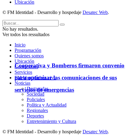
Ubicación
© FM Identidad - Desarrollo y hospedaje
Desatec Web
.
No hay resultados.
Ver todos los ressultados
Inicio
Programación
Quienes somos
Ubicación
Cooperativa y Bomberos firmaron convenio
Contáctenos
Servicios
para optimizar las comunicaciones de sus
FM Identidad en vivo
Noticias
Destacadas
servicios de emergencias
Sociedad
Policiales
Política y Actualidad
Regionales
Deportes
Entretenimiento y Cultura
© FM Identidad - Desarrollo y hospedaje
Desatec Web
.