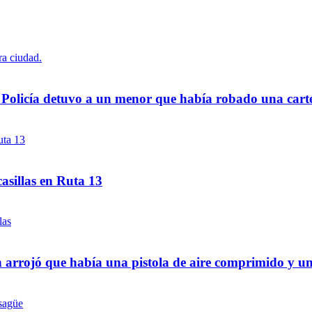
a Policía detuvo a un menor que había robado una cart
asillas en Ruta 13
 arrojó que había una pistola de aire comprimido y u