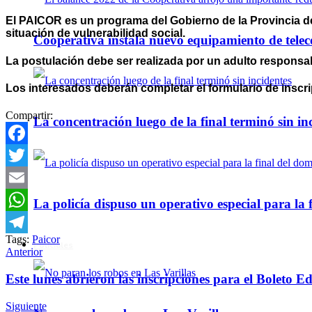
El PAICOR es un programa del Gobierno de la Provincia de
situación de vulnerabilidad social.
Cooperativa instala nuevo equipamiento de telec
La postulación debe ser realizada por un adulto responsabl
Los interesados deberán completar el formulario de inscri
Compartir:
La concentración luego de la final terminó sin in
Facebook
Twitter
Email
La policía dispuso un operativo especial para la f
WhatsApp
Tags:
Paicor
Telegram
Policiales
Anterior
Este lunes abrieron las inscripciones para el Boleto 
Siguiente