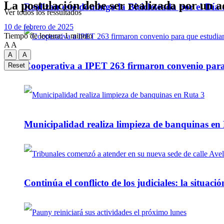
La postulación debe ser realizada por un a
Realizan este domingo la Bicicleteada por el Día 
Ver todos los ressultados
10 de febrero de 2025
Tiempo de lectura: 1 minuto
A
A
A
A
Cooperativa a IPET 263 firmaron convenio para q
Reset
Municipalidad realiza limpieza de banquinas en
Continúa el conflicto de los judiciales: la situaci