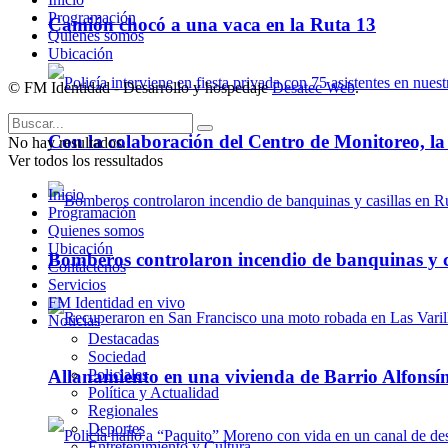
Programación
Camión chocó a una vaca en la Ruta 13
Quienes somos
Ubicación
© FM Identidad - Desarrollo y hospedaje
Desatec Web
.
Con la colaboración del Centro de Monitoreo, l
No hay resultados.
Ver todos los ressultados
Inicio
Programación
Quienes somos
Ubicación
Bomberos controlaron incendio de banquinas y c
Contáctenos
Servicios
FM Identidad en vivo
Noticias
Destacadas
Sociedad
Policiales
Allanamiento en una vivienda de Barrio Alfonsín
Política y Actualidad
Regionales
Deportes
Entretenimiento y Cultura