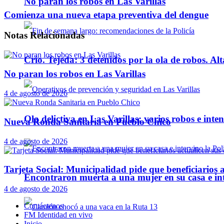
No paran los robos en Las Varillas
Comienza una nueva etapa preventiva del dengue
Notas
Relacionadas
Crio. Tejeda: 3 detenidos por la ola de robos. Alt
No paran los robos en Las Varillas
4 de agosto de 2026
Ola delictiva en Las Varillas: varios robos e inte
Nueva Ronda Sanitaria en Pueblo Chico
4 de agosto de 2026
Tarjeta Social: Municipalidad pide que beneficiarios a
Encontraron muerta a una mujer en su casa e inte
4 de agosto de 2026
Contáctenos
FM Identidad en vivo
Inicio