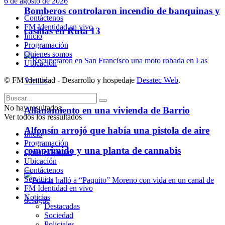
6 de agosto de 2026
Bomberos controlaron incendio de banquinas y
Contáctenos
FM Identidad en vivo
casillas en Ruta 13
Inicio
Programación
Quienes somos
Ubicación
© FM Identidad - Desarrollo y hospedaje
Desatec Web
.
No hay resultados.
Allanamiento en una vivienda de Barrio
Ver todos los ressultados
Alfonsín arrojó que había una pistola de aire
Inicio
Programación
comprimido y una planta de cannabis
Quienes somos
Ubicación
Contáctenos
Servicios
FM Identidad en vivo
Noticias
Destacadas
Sociedad
Policiales