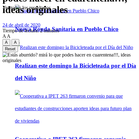
ideas originales
Ver todos los ressultados
24 de abril de 2020
Nueva Ronda Sanitaria en Pueblo Chico
Tiempo de lectura: 2 minutos
A
A
A
A
Reset
Realizan este domingo la Bicicleteada por el Día
del Niño