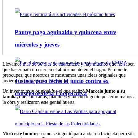
Pauny paga aguinaldo y quincena entre
miércoles y jueves
Llevamos mas de 30 días de cuarentena y hay muchos que no saben
que hacer para no caer en el aburrimiento en el hogar. Pero no te
preocupes, que nosotros te mostramos unas ideas originales que
Justicia puso fecha al juicio contra ex
tuvieron unos vecinos de la ciudad.
Un invento muy original fue el que realizó
Marcelo junto a su
consejeros de la Cooperativa
familia,
que con caños, plantines y mucho ingenio pusieron manos a
la obra y realizaron este genial huerta
Mirá este hombre
como se ingenió para andar en bicicleta pero sin