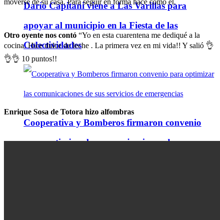
moverse de su casa. Para seguir en forma hace como él.
Darío Capitani viene a Las Varillas para
apoyar al municipio en la Fiesta de las
Otro oyente nos contó
“Yo en esta cuarentena me dediqué a la
Colectividades
cocina. Hice dulce de leche . La primera vez en mi vida!! Y salió 👌
👌👌 10 puntos!!
Enrique Sosa de Totora hizo alfombras
Cooperativa y Bomberos firmaron convenio
para optimizar las comunicaciones de sus
servicios de emergencias