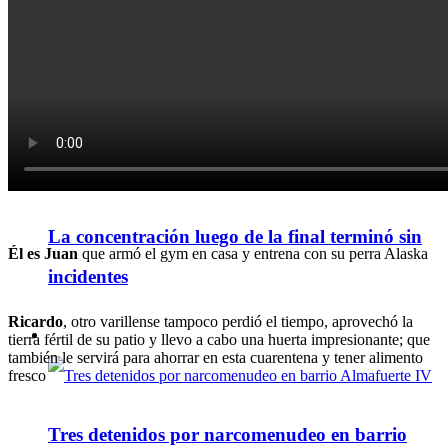
Cooperativa instala nuevo equipamiento de
telecomunicaciones que requerirá cortar
algunos servicios
La concentración luego de la final terminó sin
Él es Juan
que armó el gym en casa y entrena con su perra Alaska
incidentes
Ricardo
, otro varillense tampoco perdió el tiempo, aprovechó la
Policiales
tierra fértil de su patio y llevo a cabo una huerta impresionante; que
también le servirá para ahorrar en esta cuarentena y tener alimento
fresco
Tres detenidos por narcomenudeo en barrio