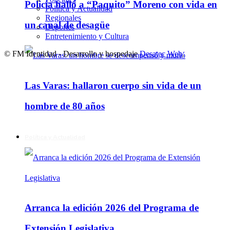
Policía halló a “Paquito” Moreno con vida en
Política y Actualidad
Regionales
un canal de desagüe
Deportes
Entretenimiento y Cultura
© FM Identidad - Desarrollo y hospedaje
Desatec Web
.
Las Varas: hallaron cuerpo sin vida de un
hombre de 80 años
Política y Actualidad
Arranca la edición 2026 del Programa de
Extensión Legislativa