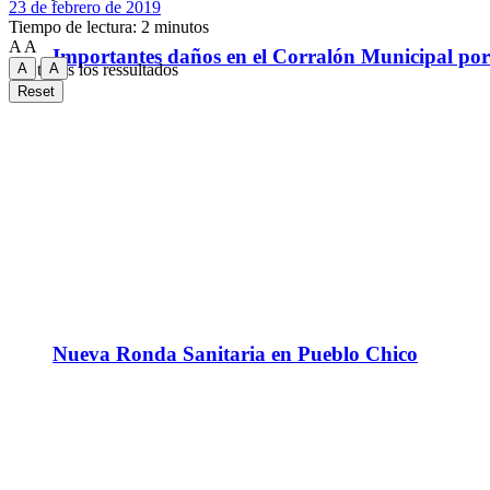
23 de febrero de 2019
Tiempo de lectura: 2 minutos
A
A
Importantes daños en el Corralón Municipal por l
A
A
Ver todos los ressultados
Reset
Nueva Ronda Sanitaria en Pueblo Chico