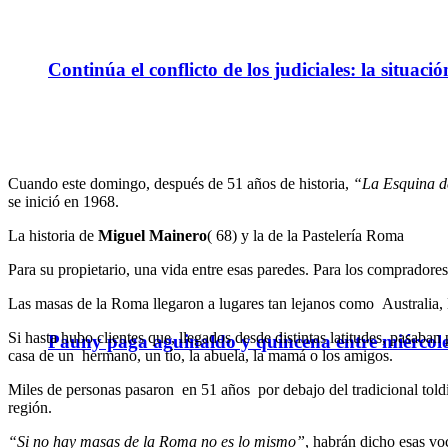
Continúa el conflicto de los judiciales: la situaci
Cuando este domingo, después de 51 años de historia,
“La Esquina d
se inició en 1968.
La historia de
Miguel Mainero
( 68) y la de la Pastelería Roma
Para su propietario, una vida entre esas paredes. Para los comprador
Las masas de la Roma llegaron a lugares tan lejanos como Australia, E
Si hasta hubo clientes que, llegados desde distintas latitudes, pasa
Pauny paga aguinaldo y quincena entre miércole
casa de un hermano, un tío, la abuela, la mamá o los amigos.
Miles de personas pasaron en 51 años por debajo del tradicional toldi
región.
“Si no hay masas de la Roma no es lo mismo”
, habrán dicho esas vo