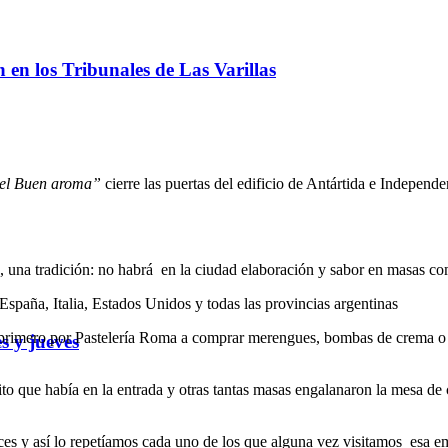
ón en los Tribunales de Las Varillas
el Buen aroma”
cierre las puertas del edificio de Antártida e Independe
es, una tradición: no habrá en la ciudad elaboración y sabor en masas c
spaña, Italia, Estados Unidos y todas las provincias argentinas
ban primero por Pastelería Roma a comprar merengues, bombas de crema o 
s y jueves
to que había en la entrada y otras tantas masas engalanaron la mesa de
ces y así lo repetíamos cada uno de los que alguna vez visitamos esa e