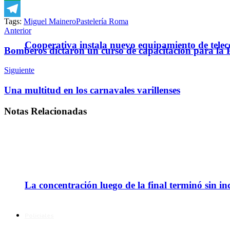
WhatsApp
Tags:
Miguel Mainero
Pastelería Roma
Telegram
Anterior
Cooperativa instala nuevo equipamiento de telec
Bomberos dictaron un curso de capacitación para la P
Siguiente
Una multitud en los carnavales varillenses
Notas
Relacionadas
La concentración luego de la final terminó sin in
Policiales