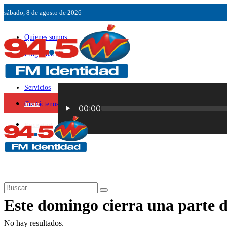
sábado, 8 de agosto de 2026
Quienes somos
Programación
Ubicación
Servicios
Inicio
Contáctenos
Sociedad
Este domingo cierra una parte de
No hay resultados.