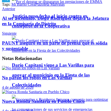
Tags:
Mi Barrio Crea
Plazoleta Malvinas
Telegram
Anterior
Justicia puso fecha al juicio contra ex
Al ser ascendido, Diego Rodríguez dejará la Jefatura
en la Comisaría de Distrito
consejeros de la Cooperativa
Siguiente
PAUNY aseguró en un parte de prensa que es sólida
y sustentable
Notas
Relacionadas
Darío Capitani viene a Las Varillas para
apoyar al municipio en la Fiesta de las
No paran los robos en Las Varillas
Colectividades
4 de agosto de 2026
Nueva Ronda Sanitaria en Pueblo Chico
4 de agosto de 2026