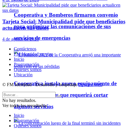
Cooperativa y Bomberos firmaron convenio
Tarjeta Social: Municipalidad pide que beneficiarios
para optimizar las comunicaciones de sus
actualicen sus datos
servicios de emergencias
4 de agosto de 2026
Contáctenos
FM Identidad en vivo
Inicio
Programación
Quienes somos
Ubicación
Cooperativa instala nuevo equipamiento de
© FM Identidad - Desarrollo y hospedaje
Desatec Web
.
telecomunicaciones que requerirá cortar
No hay resultados.
Ver todos los ressultados
algunos servicios
Inicio
Programación
Quienes somos