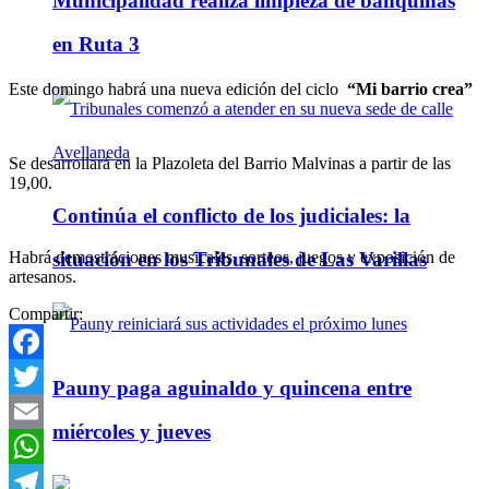
Municipalidad realiza limpieza de banquinas
en Ruta 3
Este domingo habrá una nueva edición del ciclo
“Mi barrio crea”
Se desarrollará en la Plazoleta del Barrio Malvinas a partir de las
19,00.
Continúa el conflicto de los judiciales: la
Habrá demostraciones musicales, sorteos, juegos y exposición de
situación en los Tribunales de Las Varillas
artesanos.
Compartir:
Facebook
Pauny paga aguinaldo y quincena entre
Twitter
miércoles y jueves
Email
WhatsApp