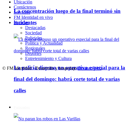
Ubicación
Contáctenos
La concentración luego de la final terminó sin
Servicios
FM Identidad en vivo
incidentes
Noticias
Destacadas
Sociedad
Policiales
Política y Actualidad
Regionales
Deportes
Entretenimiento y Cultura
La policía dispuso un operativo especial para la
© FM Identidad - Desarrollo y hospedaje
Desatec Web
.
final del domingo: habrá corte total de varias
calles
Policiales