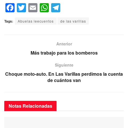
F
T
E
W
T
a
wi
m
h
el
Tags:
Abuelas leecuentos
de las varillas
c
tt
ail
at
e
e
er
s
gr
b
A
a
Anterior
o
p
m
Más trabajo para los bomberos
o
p
Siguiente
k
Choque moto-auto. En Las Varillas perdimos la cuenta
de cuántos van
Notas
Relacionadas