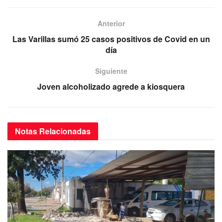
c
tt
ail
at
e
e
er
s
gr
Anterior
b
A
a
Las Varillas sumó 25 casos positivos de Covid en un
o
p
m
día
o
p
Siguiente
k
Joven alcoholizado agrede a kiosquera
Notas
Relacionadas