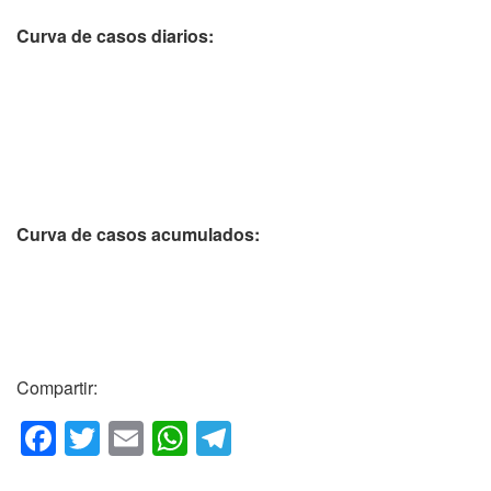
Curva de casos diarios:
Curva de casos acumulados:
Compartir:
F
T
E
W
T
a
wi
m
h
el