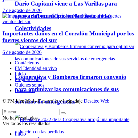
Darío Capitani viene a Las Varillas para
7 de agosto de 2026
apoyar al municipio en la Fiesta de las
Colectividades
Importantes daños en el Corralón Municipal por los
fuertes vientos del sur
6 de agosto de 2026
Contáctenos
FM Identidad en vivo
Inicio
Cooperativa y Bomberos firmaron convenio
Programación
Quienes somos
para optimizar las comunicaciones de sus
Ubicación
© FM Identidad - Desarrollo y hospedaje
Desatec Web
.
servicios de emergencias
No hay resultados.
Ver todos los ressultados
Inicio