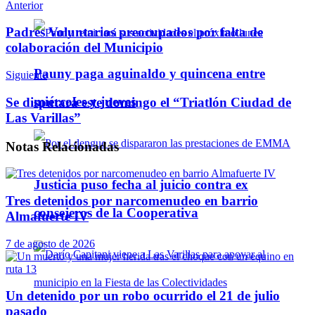
Anterior
Padres Voluntarios preocupados por falta de
colaboración del Municipio
Pauny paga aguinaldo y quincena entre
Siguiente
miércoles y jueves
Se disputará este domingo el “Triatlón Ciudad de
Las Varillas”
Notas
Relacionadas
Justicia puso fecha al juicio contra ex
Tres detenidos por narcomenudeo en barrio
consejeros de la Cooperativa
Almafuerte IV
7 de agosto de 2026
Un detenido por un robo ocurrido el 21 de julio
pasado