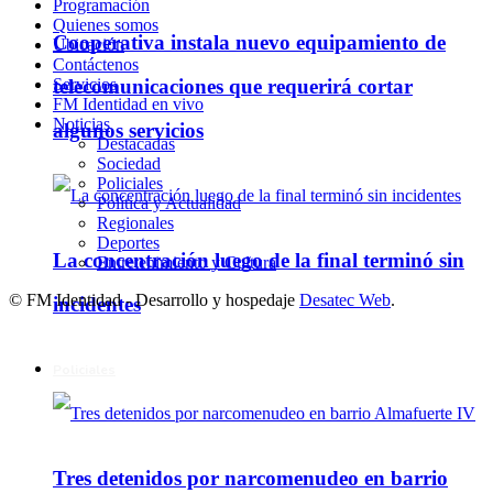
Programación
Quienes somos
Cooperativa instala nuevo equipamiento de
Ubicación
Contáctenos
Servicios
telecomunicaciones que requerirá cortar
FM Identidad en vivo
Noticias
algunos servicios
Destacadas
Sociedad
Policiales
Política y Actualidad
Regionales
Deportes
La concentración luego de la final terminó sin
Entretenimiento y Cultura
© FM Identidad - Desarrollo y hospedaje
Desatec Web
.
incidentes
Policiales
Tres detenidos por narcomenudeo en barrio