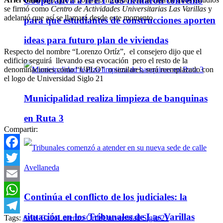
Cooperativa a IPET 263 firmaron convenio
se firmó como
Centro de Actividades Universitarias Las Varillas
y
adelantó que así se llamará desde este momento
para que estudiantes de construcciones aporten
ideas para futuro plan de viviendas
Respecto del nombre “Lorenzo Ortíz”, el consejero dijo que el
edificio seguirá llevando esa evocación pero el resto de la
denominaciones como “UPLO” o similares, será reemplazado con
el logo de Universidad Siglo 21
Municipalidad realiza limpieza de banquinas
en Ruta 3
Compartir:
Facebook
Twitter
Email
Continúa el conflicto de los judiciales: la
WhatsApp
situación en los Tribunales de Las Varillas
Tags:
Ariel Gallo
Lorenzo Ortíz
Universidad Siglo 21
Telegram