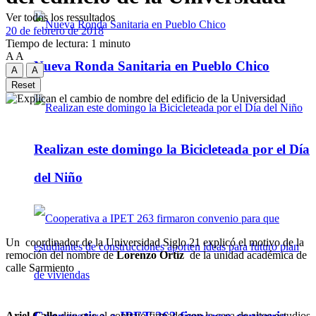
Ver todos los ressultados
20 de febrero de 2018
Tiempo de lectura: 1 minuto
A
A
Nueva Ronda Sanitaria en Pueblo Chico
A
A
Reset
Realizan este domingo la Bicicleteada por el Día
del Niño
Un coordinador de la Universidad Siglo 21 explicó el motivo de la
remoción del nombre de
Lorenzo Ortíz
de la unidad académica de
calle Sarmiento
Ariel Gallo
dijo que el contrato firmado con la casa de altos estudios