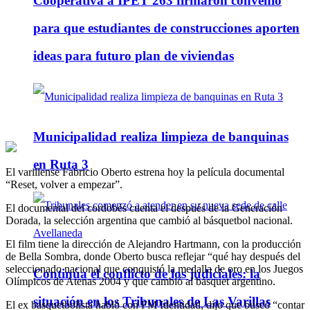
Cooperativa a IPET 263 firmaron convenio
para que estudiantes de construcciones aporten
ideas para futuro plan de viviendas
Municipalidad realiza limpieza de banquinas
en Ruta 3
El varillense Fabricio Oberto estrena hoy la película documental
“Reset, volver a empezar”.
El documental del cordobés cuenta el después de la Generación
Dorada, la selección argentina que cambió al básquetbol nacional.
El film tiene la dirección de Alejandro Hartmann, con la producción
de Bella Sombra, donde Oberto busca reflejar “qué hay después del
seleccionado nacional que conquistó la medalla de oro en los Juegos
Continúa el conflicto de los judiciales: la
Olímpicos de Atenas 2004 y que cambió al básquet argentino.
situación en los Tribunales de Las Varillas
El ex basquetbolista habló con FM Identidad, dijo que buscó “contar