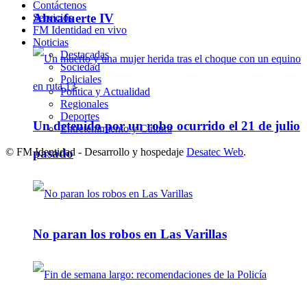
Contáctenos
Almafuerte IV
Servicios
FM Identidad en vivo
Noticias
Destacadas
Sociedad
Policiales
Política y Actualidad
Regionales
Deportes
Un detenido por un robo ocurrido el 21 de julio
Entretenimiento y Cultura
© FM Identidad - Desarrollo y hospedaje
Desatec Web
.
pasado
No paran los robos en Las Varillas