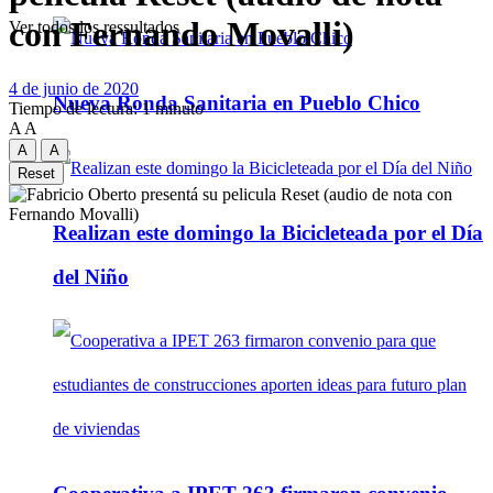
con Fernando Movalli)
Ver todos los ressultados
4 de junio de 2020
Nueva Ronda Sanitaria en Pueblo Chico
Tiempo de lectura: 1 minuto
A
A
A
A
Reset
Realizan este domingo la Bicicleteada por el Día
del Niño