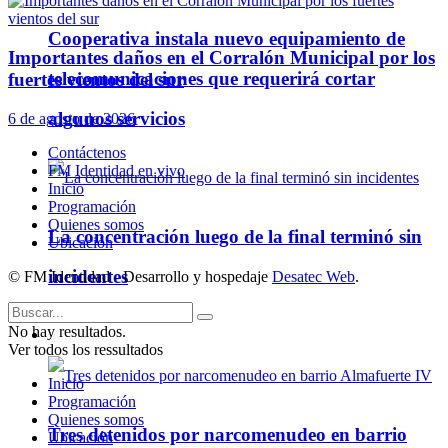
Cooperativa instala nuevo equipamiento de
Importantes daños en el Corralón Municipal por los
telecomunicaciones que requerirá cortar
fuertes vientos del sur
algunos servicios
6 de agosto de 2026
Contáctenos
FM Identidad en vivo
Inicio
Programación
Quienes somos
La concentración luego de la final terminó sin
Ubicación
incidentes
© FM Identidad - Desarrollo y hospedaje
Desatec Web
.
No hay resultados.
Policiales
Ver todos los ressultados
Inicio
Programación
Quienes somos
Tres detenidos por narcomenudeo en barrio
Ubicación