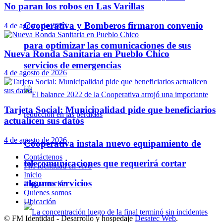
No paran los robos en Las Varillas
Cooperativa y Bomberos firmaron convenio
4 de agosto de 2026
para optimizar las comunicaciones de sus
Nueva Ronda Sanitaria en Pueblo Chico
servicios de emergencias
4 de agosto de 2026
Tarjeta Social: Municipalidad pide que beneficiarios
actualicen sus datos
4 de agosto de 2026
Cooperativa instala nuevo equipamiento de
Contáctenos
telecomunicaciones que requerirá cortar
FM Identidad en vivo
Inicio
algunos servicios
Programación
Quienes somos
Ubicación
© FM Identidad - Desarrollo y hospedaje
Desatec Web
.