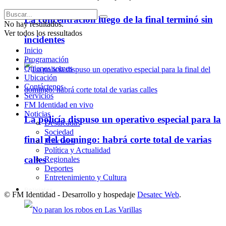
La concentración luego de la final terminó sin
No hay resultados.
Ver todos los ressultados
incidentes
Inicio
Programación
Quienes somos
Ubicación
Contáctenos
Servicios
FM Identidad en vivo
Noticias
La policía dispuso un operativo especial para la
Destacadas
Sociedad
final del domingo: habrá corte total de varias
Policiales
Política y Actualidad
calles
Regionales
Deportes
Entretenimiento y Cultura
Policiales
© FM Identidad - Desarrollo y hospedaje
Desatec Web
.