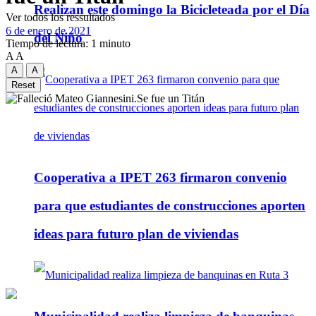
Realizan este domingo la Bicicleteada por el Día
Ver todos los ressultados
6 de enero de 2021
del Niño
Tiempo de lectura: 1 minuto
A
A
A
A
Reset
Cooperativa a IPET 263 firmaron convenio
para que estudiantes de construcciones aporten
ideas para futuro plan de viviendas