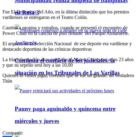
Municipalidad realiza limpieza de banquinas
Fue El Deportista del Año, en la última distinción que los premios
en Ruta 3
varillenses se entregaron en el Teatro Colón.
Cautivó a propios y extraños, cuando se presentó el encuentro de
Power Chair en la cancha de piso flotante del Parque Almafuerte.
El arquero de la Selección Nacional de ese deporte era varillense y
destacado deportista de las crónicas deportivas
La fría información dice que falleció Mateo Gianessini a los 23 años
Continúa el conflicto de los judiciales: la
y que su sepelio será hoy a las 10,00
situación en los Tribunales de Las Varillas
Quienes lo vimos jugar, creemos que se fue un grande: un verdadero
Titán
Pauny paga aguinaldo y quincena entre
miércoles y jueves
Compartir: