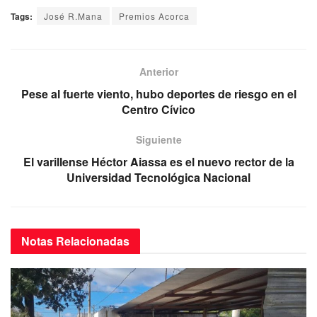
a
wi
m
h
el
Tags:
José R.Mana
Premios Acorca
c
tt
ail
at
e
e
er
s
gr
b
A
a
Anterior
o
p
m
Pese al fuerte viento, hubo deportes de riesgo en el
Centro Cívico
o
p
k
Siguiente
El varillense Héctor Aiassa es el nuevo rector de la
Universidad Tecnológica Nacional
Notas
Relacionadas