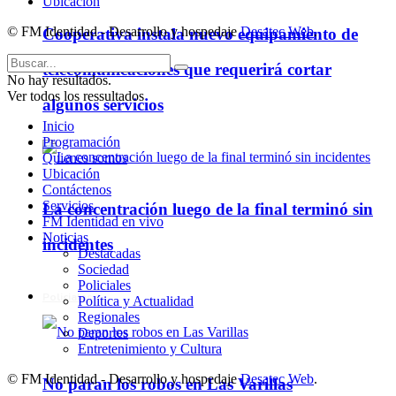
Ubicación
© FM Identidad - Desarrollo y hospedaje
Desatec Web
.
Cooperativa instala nuevo equipamiento de
telecomunicaciones que requerirá cortar
No hay resultados.
Ver todos los ressultados
algunos servicios
Inicio
Programación
Quienes somos
Ubicación
Contáctenos
Servicios
La concentración luego de la final terminó sin
FM Identidad en vivo
Noticias
incidentes
Destacadas
Sociedad
Policiales
Policiales
Política y Actualidad
Regionales
Deportes
Entretenimiento y Cultura
© FM Identidad - Desarrollo y hospedaje
Desatec Web
.
No paran los robos en Las Varillas