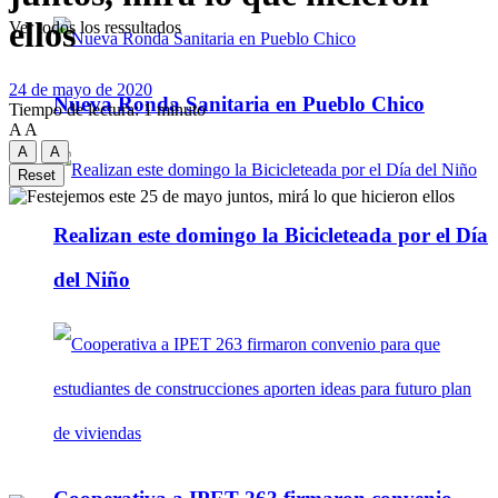
ellos
Ver todos los ressultados
24 de mayo de 2020
Nueva Ronda Sanitaria en Pueblo Chico
Tiempo de lectura: 1 minuto
A
A
A
A
Reset
Realizan este domingo la Bicicleteada por el Día
del Niño