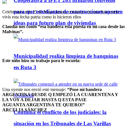
Cooperativa a IPET 263 firmaron convenio
para que estudiantes de construcciones aporten
Celebremos este 25 de Mayo juntos, contanos con una foto como
vivís esta fecha patria como lo hicieron ellos
ideas para futuro plan de viviendas
Claudia nos contó “esa bandera esta puesta en mi casa desde las
Malvinas”.
Municipalidad realiza limpieza de banquinas
Este niño hizo su trabajo para le escuela:
en Ruta 3
Una oyente nos envió este mensaje:
“Puse mi bandera
ARGENTINA DESDE Q EMPEZÓ LA CUARENTENA Y
LA VOY A DEJAR HASTA Q ESTA PASE
AGUANTA ARGENTINA TE QUIERO!”
ARCELIA SÁNCHEZ
Continúa el conflicto de los judiciales: la
situación en los Tribunales de Las Varillas