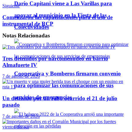
Darío Capitani viene a Las Varillas para
Siguiente
apoyar al municipio en la Fiesta de las
Comenzaron las capacitaciones para el uso de
instrumental de RCP
Colectividades
Notas
Relacionadas
Tres detenidos por narcomenudeo en barrio
Almafuerte IV
Cooperativa y Bomberos firmaron convenio
7 de agosto de 2026
para optimizar las comunicaciones de sus
servicios de emergencias
Un detenido por un robo ocurrido el 21 de julio
pasado
7 de agosto de 2026