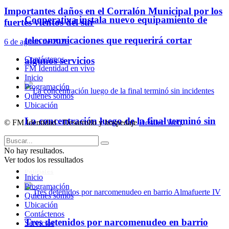
Importantes daños en el Corralón Municipal por los
Cooperativa instala nuevo equipamiento de
fuertes vientos del sur
telecomunicaciones que requerirá cortar
6 de agosto de 2026
Contáctenos
algunos servicios
FM Identidad en vivo
Inicio
Programación
Quienes somos
Ubicación
La concentración luego de la final terminó sin
© FM Identidad - Desarrollo y hospedaje
Desatec Web
.
incidentes
No hay resultados.
Ver todos los ressultados
Policiales
Inicio
Programación
Quienes somos
Ubicación
Contáctenos
Tres detenidos por narcomenudeo en barrio
Servicios