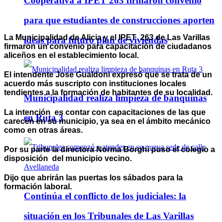
Cooperativa a IPET 263 firmaron convenio
para que estudiantes de construcciones aporten
La Municipalidad de Alicia y el IPET 263 de Las Varillas
ideas para futuro plan de viviendas
firmaron un convenio para capacitación de ciudadanos
aliceños en el establecimiento local.
El intendente Jose Gualdoni expresó que se trata de un
acuerdo más suscripto con instituciones locales
tendientes a la formación de habitantes de su localidad.
Municipalidad realiza limpieza de banquinas
La intención es contar con capacitaciones de las que
en Ruta 3
carecen en su municipio, ya sea en el ámbito mecánico
como en otras áreas.
Por su parte la directora Norma Borghi puso el colegio a
disposición del municipio vecino.
Dijo que abrirán las puertas los sábados para la
formación laboral.
Continúa el conflicto de los judiciales: la
situación en los Tribunales de Las Varillas