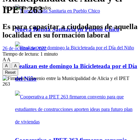
IPET 263
Ver todos los ressultados
Es para capacitar a ciudadanos de aquella
Nueva Ronda Sanitaria en Pueblo Chico
localidad en su formación laboral
26 de octubre de 2022
Tiempo de lectura: 1 minuto
A
A
Realizan este domingo la Bicicleteada por el Día
A
A
Reset
del Niño