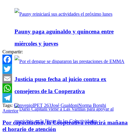
Pauny paga aguinaldo y quincena entre
miércoles y jueves
Compartir:
Facebook
Justicia puso fecha al juicio contra ex
Twitter
Email
consejeros de la Cooperativa
WhatsApp
Tags:
Convenio
IPET 263
José Gualdoni
Norma Borghi
Telegram
Anterior
Por capacitación, la Cooperativa reducirá mañana
el horario de atención