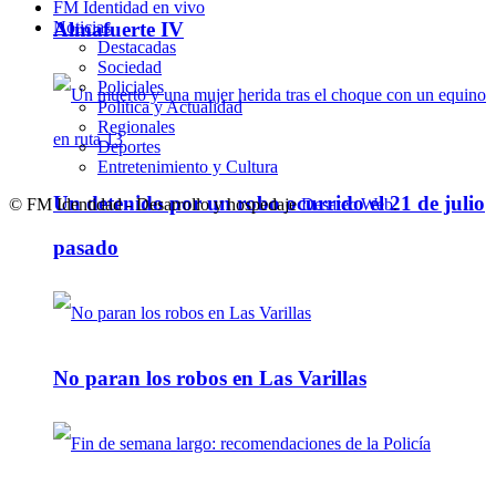
FM Identidad en vivo
Almafuerte IV
Noticias
Destacadas
Sociedad
Policiales
Política y Actualidad
Regionales
Deportes
Entretenimiento y Cultura
Un detenido por un robo ocurrido el 21 de julio
© FM Identidad - Desarrollo y hospedaje
Desatec Web
.
pasado
No paran los robos en Las Varillas